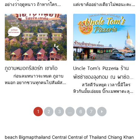
อย่างว่าฤดูหนาว ถ้าหากใคร
แต่เขาค้ออย่างเดียวไม่พอนะคะ
อยากสัมผัสกับลมหนาวและไอ
ต้องเป็น แมมมอธ เลคฮิลล์ เขา
หมอกสุดฟินต้องที่ วงศ์จันทร์
ค้อ เท่านั้นค่ะ เพราะบรรยากาศ
กลางหมอก ที่บอกได้เลยว่าราคา
คือดี ลมหนาวลมหมอกมาเต็ม
หลักร้อยวิวหลักล้านบ้านพัก
แล้วต้องเป็นช่วงนี้เท่านั้นน้า า
ท่ามกลางไอหมอกแห่งขุนเขา
รีบเก็บกระเป๋าเดินขึ้นเขาสวยๆ
เพชรบูรณ์ ที่มีอากาศสดชื่น เงียบ
กันเลยนะคะ ห้องพักมีหลากหลาย
สงบ เหมาะแก่การพักผ่อนในช่วง
ทั้งริมน้ำ ริมเขา แค่เปิดประตูออก
ฤดูหนาว ตื่นเช้ามาจะพบกับภูเขา
ไปก็เจอทะเลหมอกอยู่ตรงหน้า
ที่มีหมอกปกคลุมและสายลมที่พัด
หรือจะเป็นแบบกระโจมก็ได้อีก
ภูอาบหมอกรีสอร์ท เขาค้อ
Uncle Tom’s Pizzeria ร้าน
มา กระทบตัวเราบวกกับแสงแดด
ฟิลค่ะฟินมาก อาหารสั่งได้หลาก
พิซซ่าของลุงทอม ณ ผาซ่อน
ก่อนลมหนาวจะหมด ภูอาบ
ยามเช้าที่ชวนฟินไปตามๆกัน มี
หลาย ฟรี! น้ำแข็ง เตาปิ้งย่าง
หมอก อยากชวนทุกคนไปสัมผัส
บริการ ห้องพัก แอร์ ทีวี เครื่อง
และมีขนมปัง กาแฟ โอ
แก้ว
สวัสดีวันหยุด เวลานี้มีใคร
กับทะเลหมอกยามเช้าบวกกับแสง
ทำน้
หิวกันมั้ยเอ่ยยย บิ๊กเเมพพาตะลุย
อาทิตย์ขึ้นที่ ขอบฟ้าให้ความรู้สึก
กินพิซซ่าหน้าเยอะ เเป้งนุ่มไม่
เหมือนกำลังยืนอยู่บนก้อนเมฆสุด
เหมือนใคร ชีสเยิ้มๆๆ ที่สายฟาด
ฟิน ดื่มด่ำกับธรรมชาติอากาศ
ฟู้ดห้ามพลาด เด็ดขาด เพราะลุง
1
2
3
…
6
7
บริสุทธิ์ ตอนเย็นกินหมูกระทะกับ
ทอมให้หน้าเยอะมากกกกกพิซซ่า
อากาศหนาวๆนี่สิสวรรค์บนดิน มี
ขนาดกลางที่หน้าพิซซ่าเยอะสุดๆ
ห้องหลากหลายสไตล์ให้เลือก จะ
เเละหน้าพิซซ่าของที่นี่มีเยอะมา
นอนคู่ นอนหมู่หรือนอนเต๊นท์และ
กก เลือกกินไม่ถูกกันเลยทีเดียว
beach Bigmapthailand Central Central of Thailand Chiang Khan