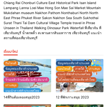
มีอาหารเช้าให้กับทุกท่านที่เข้าพัก
ร้านนี้ตั้งอยู่ในเขาค้อ อยู่หลังองค์
Chiang Rai Chonburi Culture East Historical Park Isan Island
มีเครื่องดื่ม ร้านอาหารหรืออยาก
พระพุทธรูป 5 พระองค์ ค่าาา
Lampang Lanna Loei Mae Hong Son Mae Sai Market Mountain
จะทานหมูกระทะก็มีบริการนะคะ
ร้านชื่อ พิซซ่าของลุงทอม วันนี้
Mukdahan museum Nakhon Pathom Nonthaburi North North
หรือใครกำลังม
วันหยุดถือโอกาสพาคนที่เร
East Phrae Phuket River Sakon Nakhon Sea South Sukhothai
Surat Thani Tai Dam Cultural Village Temple travel in Phrae
Unseen in Thailand Walking Dinosaur Park Waterfall ที่เที่ยวจัน ที่
เที่ยวจันทบุรี น้ำตกพลิ้ว สะพานตากสินมหาราช เที่ยวจันทบุรี แนะนำ
สถานที่ท่องเที่ยวจันทบุรี
เรื่องมาใหม่
กินไหนดี
ข้อมูลท่องเทียวทั่วประเทศ
ข้อมูลท่องเทียวทั่วประเทศ
นอนไหนดี
ภาคใต้
เกาะสมุย
ภาคใต้
แนะนำที่พักทั่วประเทศไทย
ร้านเหล้า ร้านนั่งดื่ม นั่งชิว ผับ บาร์
ไฮไลท์สถานที่ท่องเที่ยวทั่วไทย
เกาะสมุย
เเนะนำคาเฟ่ทั่วประเทศไทย
แนะนำร้านอาหารทั่วประเทศ
14ที่กินต้องลองสมุย2023
12 ที่พักเกาะสมุย 2023
ไฮไลท์สถานที่ท่องเที่ยวทั่วไทย