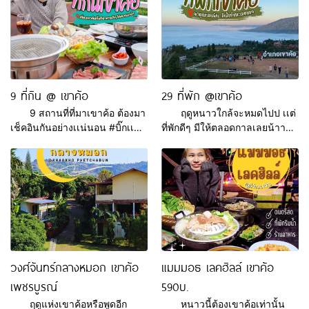
𝐁𝐲 𝐍𝐮𝐦𝐤𝐡𝐚𝐧𝐠 ใครกำลังมองหา
กันต่อมั้ยเอ่ยย บิ๊กเเมพชวนขึ้น
ร้านคาเฟ่สไตล์มินิมอล มินิใจ
เขาค้อทั้งทีก็ต้องมีที่พักดีๆ บริการ
โทนขาวสบายตา มุมถ่ายรูปฟิล
ดีมาเเนะนำอยู่เเล้ว ที่นี่เป็นที่พัก
เหมือนอยู่เมืองนอกเข้ากับอากาศ
โดมขนาดใหญ่ รอบๆเป็นภูเขาสี
หนาวลมเย็นๆ มีเครื่องดื่มหลาก
เขียวชะอุ่ม มีพื้นที่ให้นั่งกินหมูกะ
หลายเอาใจสาวๆสุดๆ ส่วนกลาง
ทะร้อนๆพร้อมจิบไวน์เบาๆให้ช่วง
9 ที่กิน @ เขาค้อ
29 ที่พัก @เขาค้อ
คืนทางร้านก็ไม่พลาดจัดร้านนั่ง
ยามเย็น เเละพร้อมชมพระอาทิตย์
9 สถานที่ที่มาเขาค้อ ต้องมา
ฤดูหนาวใกล้จะหมดไปป เเต่
ชิล ชมบรรยากาศยามค่ำคืน จะ
ที่กำลังจะตกดินอย่า
เช็คอินกันอย่างเเน่นอน #บิ๊กเเมพ
ที่พักดีๆ มีให้ตลอดกาลเลยน้าา
เลือกเป็นทาน
ไทยเเลนด์ จะมาบอกต่อ 9 ร้าน
สำหรับที่พักที่เขาค้อ เพชรบูรณ์
อาหารเด็ดๆ ที่ต้องบอกเลยว่าทุก
นั้น บิ๊กเเมพได้รวบรวม 29
คนต้องไปลองด้วยตัวเองซักครั้ง
โลเคชั่นที่พักดีๆ ราคากันเอง
จริงๆ อร่อยถูกปากคนไทยอย่าง
บรรยากาศดีเลิศ บริการดีทุก
เราๆแน่นอน จะเป็นอาหารของ
ระดับ มีสไตล์การตกเเต่งที่ไม่
หวานหรือคาเฟ่สไตล์ไหนๆ เรา
เหมือนใคร เเละไม่มีใครเหมือนอ
รวบรวมมาให้ทุกท่านได้ตัดสินใจ
ย่างเเน่นอนมาไว้ในที่โพสนี้เเล้ว
เลือกความฟินตามความชอบได้
ค่าา เพื่อนๆคนไหนอยากมาเขา
เลยนะค้าา ฝากติดตามพวกเรา
ค้อเเต่ติดกลัวหาที่พักไม่ได้ ไม่
วงศ์จันทร์กลางหมอก เขาค้อ
แมมมอธ เลคฮิลล์ เขาค้อ
ได้ที่ Youtube :
ทราบราคาหรืออยากเห็น ข้อมูล
เพชรบูรณ์
590บ.
https://youtube.com/@bigmapthailandchannel
เพิ่มเติมบิ๊กเเมพได้รวมรวบไว้ที่นี่
Line : https://lin.ee
เเล้ว เเต่ถ้าใคร
ฤดูแห่งเขาค้อหรือพูดอีก
หนาวนี้ต้องเขาค้อเท่านั้น