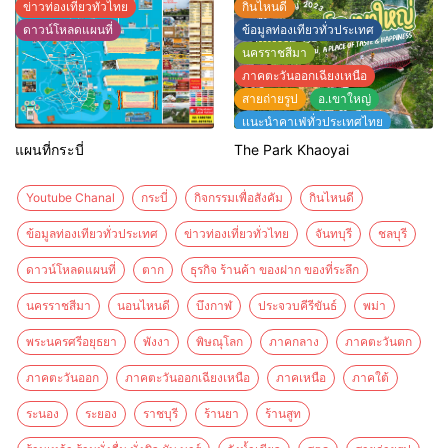
ข่าวท่องเที่ยวทั่วไทย
กินไหนดี
ดาวน์โหลดแผนที่
ข้อมูลท่องเทียวทั่วประเทศ
นครราชสีมา
ภาคตะวันออกเฉียงเหนือ
สายถ่ายรูป
อ.เขาใหญ่
เเนะนำคาเฟ่ทั่วประเทศไทย
แนะนำร้านอาหารทั่วประเทศ
แผนที่กระบี่
The Park Khaoyai
แผนที่เส้นทางท่องเที่ยวทั่วไทย
ไฮไลท์สถานที่ท่องเที่ยวทั่วไทย
Youtube Chanal
กระบี่
กิจกรรมเพื่อสังคัม
กินไหนดี
ข้อมูลท่องเทียวทั่วประเทศ
ข่าวท่องเที่ยวทั่วไทย
จันทบุรี
ชลบุรี
ดาวน์โหลดแผนที่
ตาก
ธุรกิจ ร้านค้า ของฝาก ของที่ระลึก
นครราชสีมา
นอนไหนดี
บึงกาฬ
ประจวบคีรีขันธ์
พม่า
พระนครศรีอยุธยา
พังงา
พิษณุโลก
ภาคกลาง
ภาคตะวันตก
ภาคตะวันออก
ภาคตะวันออกเฉียงเหนือ
ภาคเหนือ
ภาคใต้
ระนอง
ระยอง
ราชบุรี
ร้านยา
ร้านสูท