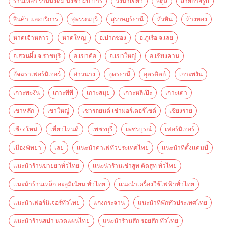
ร้านเหล้า ร้านนั่งดื่ม นั่งชิว ผับ บาร์
วังน้ำเขียว
สตูล
สายถ่ายรูป
สินค้า และบริการ
สุพรรณบุรี
สุราษฎร์ธานี
หัวหิน
ห้างทอง
หาดเจ้าหลาว
หาดใหญ่
อ.ปากช่อง
อ.ภูเรือ จ.เลย
อ.สวนผึ้ง จ.ราชบุรี
อ.เขาค้อ
อ.เขาใหญ่
อ.เชียงคาน
อัจฉราเฟอร์นิเจอร์
อ่าวนาง
อุดรธานี
อุตรดิตถ์
เกาะพงัน
เกาะพะงัน
เกาะพีพี
เกาะสมุย
เกาะหลีเป๊ะ
เกาะเต่า
เขาหลัก
เขาใหญ่
เช่ารถยนต์ เช่ามอร์เตอร์ไซต์
เชียงราย
เชียงใหม่
เที่ยวไหนดี
เพชรบุรี
เพชรบูรณ์
เฟอร์นิเจอร์
เมืองพัทยา
เลย
เเนะนำคาเฟ่ทั่วประเทศไทย
เเนะนำที่ตั้งเเคมป์
เเนะนำร้านขายยาทั่วไทย
เเนะนำร้านเช่าสูท ตัดสูท ทั่วไทย
เเนะนำร้านเหล็ก อะลูมิเนียม ทั่วไทย
เเนะนำเครื่องใช้ไฟฟ้าทั่วไทย
เเนะนำเฟอร์นิเจอร์ทั่วไทย
แก่งกระจาน
แนะนำที่พักทั่วประเทศไทย
แนะนำร้านสปา นวดแผนไทย
แนะนำร้านสัก รอยสัก ทั่วไทย