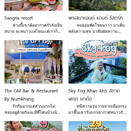
เปอร์เซ็นต์ Khonkailbaan Isaan
ขาหมูเยอรมัน สเต็กหมูพอร์คชอพ
Laan Percent สุดๆกันไปเลย
พล่าซัลมอน และอีกมากมาย ที่
ข้อมูลติดต่อ เปิด : เปิดบริการทุก
Sangria resort
พรเสนาแลนด์ แอนด์ รีสอร์ท
สำคัญไฮไลต์ของทางร้านคือ
วัน 12.00-4.00 FB :
บริเวณระเบียง เห็นวิวด้านหลัง
ช่วงนี้เขาค้ออากาศกำลังเย็น
ลมอ่อนพัดโชยมาาา มาเติม
https://www.facebook.com/Khonklaibaancafe?
วัดพระธาต
สบาย จะหนาวเเค่ไหนเเต่เราก็ไม่
พลังความสุข มาสัมผัสความ
mibext
หวั่นวันนี้บิ๊กเเมพพามา เเนะนำ
หนาว กันที่เขาค้อเพชรบูรณ์กัน
ที่พักที่เขาค้อเพชรบูรณ์ ที่
อีกครั้งนะคะ สัมผัสกับธรรมชาติ
Sangria Resort นี่ต้องอวยยศให้
ในช่วงฤดูหนาวที่กำลังเข้ามาเเบ
เขาเลยค่ะ นอกจากจะเป็นที่พักที่
บนี้ เเบกเป้ขึ้นเขาดีกว่า ที่พัก
ไว้สำหรับพักผ่อนหย่อนใจ พักกาย
ตกเเต่งได้หลากหลายสไตล์สีสัน
เเล้ว ยังเป็นคาเฟ่ที่มีที่ถ่ายรูป
สะดุดตาชวนมองเเละน่าพักเป็น
หลากหลายมุมให้เลือกถ่ายตามใจ
อย่างมาก วันหยุดใกล้เข้ามาเเล้ว
เลยก็ว่าได้ บรรยากาศดี มีอ่างกุช
อยากมากันเป็นครอบครัวเเสนอบ
ชี่ให้เเช่นอนชมบรรยากาศรอบๆ
อุ่น กับแฟนที่รู้ใจ หรือจะเป็นกับ
The GM Bar & Restaurant
Sky Fog Khao kho สกาย
มีบุฟเฟ่ต์สุดพรีเมี่ยม เนื้อวัวนุ่ม
เพื่อนที่สนิทสนมกันมานาน ก็
By Numkhang
ฟอก เขาค้อ
เนื้อหมูอร่อย น้ำจิ้มรสเด็ด
มีเเต่ความสนุก Happy เเละอบ
อุ่นอย่างเเน่นอน พร
รักกันมากแต่ส่วนมากไม่
หนีความวุ่นวายจากเมืองกรุง
ชอบอยู่ด้วยกันจะมีที่ไหนบ้างน้า
มาขึ้นเขารับบรรยากาศหนาวกัน
าา.. ที่มีทั้งคาเฟ่และร้านอาหาร
ที่ Sky Fog Khao Kho กันหน่อย
ในที่เดียวแบบจบ นี่เลยบิ๊กแมพขอ
มั้ยคะ ผ่านปีใหม่มาไม่กี่วันเพื่อนๆ
เสนอ 𝐓𝐡𝐞 𝐆𝐌 𝐁𝐚𝐫 & 𝐑𝐞𝐬𝐭𝐚𝐮𝐫𝐚𝐧𝐭
มีใครยังอยากเที่ยวอยากพักผ่อน