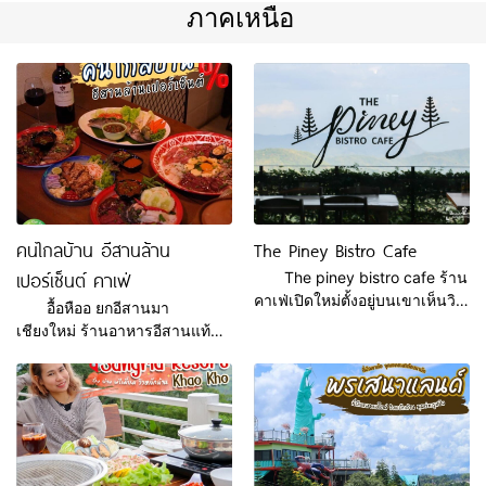
ภาคเหนือ
คนไกลบ้าน อีสานล้าน
The Piney Bistro Cafe
เปอร์เซ็นต์ คาเฟ่
The piney bistro cafe ร้าน
คาเฟ่เปิดใหม่ตั้งอยู่บนเขาเห็นวิว
อื้อหืออ ยกอีสานมา
แบบ360องศา ภายในร้าน
เชียงใหม่ ร้านอาหารอีสานแท้ทั้ง
ตกแต่งสไตล์โมเดิร์นมี
รสชาติและวัตถุดิบที่ไม่เหมือน
เฟอร์นิเจอร์ มีมุมถ่ายรูปสวยๆ
ที่ไหน อร่อยรสชาติจัดจ้านมาก
มากมาย มีเครื่องดื่มและของ
พร้อมกับเมนูสุดจี๊ด ซอยจุ๊ , ก้อย
หวานหลากหลาย เช่น มอคค่าปั่น
ไข่มดแดง,แกงผักหวานใส่ไข่
ชาเขียวลาเต้ Chocolate Mint
มดแดง และเมนูอีสานอีกมาย ที่นี่
เป็นต้น นอกจากนี้ยังมีอาหารรส
เชียงใหม่ คนไกลบ้าน อีสานล้าน
เลิศถูกปากแน่นอนสไตล์ฝรั่ง เช่น