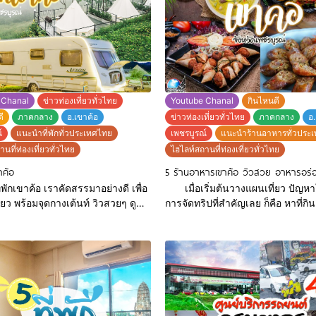
ผัด ทอด ต้ม และยำ มาครบทุกเมนู แล
งมีเตียงสองชั้น ตู้เสื้อผ้า ชั้นวาง
สุดๆก็คือ ขนมจีน 7 สี พร้อมน้ำยาอี
ฟ ชุดโต๊ะรับประทานอาหาร ที่นอน
เลย ในราคาที่เริ่มต้นหลักสิบเท่
ายฟุตเเละมีอีกมากมายให้เพื่อนๆ
อกshop กันอย่างมีความ
 Chanal
ข่าวท่องเที่ยวทั่วไทย
Youtube Chanal
กินไหนดี
ี
ภาคกลาง
อ.เขาค้อ
ข่าวท่องเที่ยวทั่วไทย
ภาคกลาง
อ.
์
แนะนำที่พักทั่วประเทศไทย
เพชรบูรณ์
แนะนำร้านอาหารทั่วประ
นที่ท่องเที่ยวทั่วไทย
ไฮไลท์สถานที่ท่องเที่ยวทั่วไทย
าค้อ
5 ร้านอาหารเขาค้อ วิวสวย อาหารอร่
กเขาค้อ เราคัดสรรมาอย่างดี เพื่อ
เมื่อเริ่มต้นวางแผนเที่ยว ปัญห
ี่ยว พร้อมจุดกางเต้นท์ วิวสวยๆ ดู
การจัดทริปที่สำคัญเลย ก็คือ หาที่กิ
ก จากห้องพัก ฟินสุดๆ ตามมาเลย
หารอร่อยๆ วันนี้เราเลยจัดหาร้าน
ร่อยๆมา 5 ร้าน เป็นตัวช่วยสำหรับเพื่อน ว่า
e @ Khaokho Tel : 083-9425644
แล้วก็ไปดูกันเลย.... ร้านอาหาร ลาบเหนือ
ok
Lap Nuea Restaurant Tel : 087
://www.facebook.com/The-Jazz-
Facebook
74466174/?ref=page_internal
: https://web.facebook.com/1
Location :