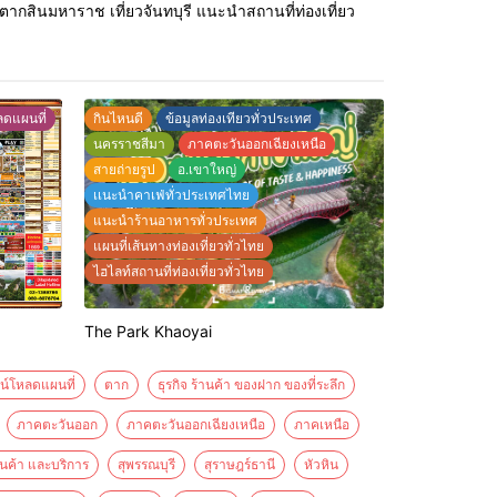
านตากสินมหาราช เที่ยวจันทบุรี แนะนำสถานที่ท่องเที่ยว
แท้ของจ
ดแผนที่
กินไหนดี
ข้อมูลท่องเทียวทั่วประเทศ
นครราชสีมา
ภาคตะวันออกเฉียงเหนือ
สายถ่ายรูป
อ.เขาใหญ่
เเนะนำคาเฟ่ทั่วประเทศไทย
แนะนำร้านอาหารทั่วประเทศ
แผนที่เส้นทางท่องเที่ยวทั่วไทย
ไฮไลท์สถานที่ท่องเที่ยวทั่วไทย
The Park Khaoyai
น์โหลดแผนที่
ตาก
ธุรกิจ ร้านค้า ของฝาก ของที่ระลึก
ภาคตะวันออก
ภาคตะวันออกเฉียงเหนือ
ภาคเหนือ
ินค้า และบริการ
สุพรรณบุรี
สุราษฎร์ธานี
หัวหิน