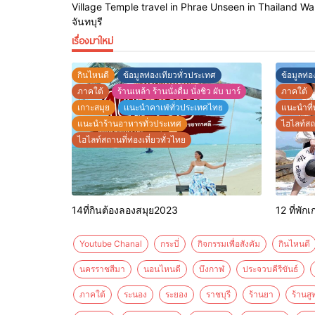
Village Temple travel in Phrae Unseen in Thailand Walki
: https:
: https://goo.gl/maps/Hoy7sb4i6PQduvDo7
จันทบุรี
แบรนด์ที่กำเนิดขึ้นที่อยุธยา
เรื่องมาใหม่
กินไหนดี
ข้อมูลท่องเทียวทั่วประเทศ
ข้อมูลท่อ
ภาคใต้
ร้านเหล้า ร้านนั่งดื่ม นั่งชิว ผับ บาร์
ภาคใต้
เกาะสมุย
เเนะนำคาเฟ่ทั่วประเทศไทย
แนะนำที่
แนะนำร้านอาหารทั่วประเทศ
ไฮไลท์สถา
ไฮไลท์สถานที่ท่องเที่ยวทั่วไทย
14ที่กินต้องลองสมุย2023
12 ที่พั
Youtube Chanal
กระบี่
กิจกรรมเพื่อสังคัม
กินไหนดี
นครราชสีมา
นอนไหนดี
บึงกาฬ
ประจวบคีรีขันธ์
ภาคใต้
ระนอง
ระยอง
ราชบุรี
ร้านยา
ร้านสู