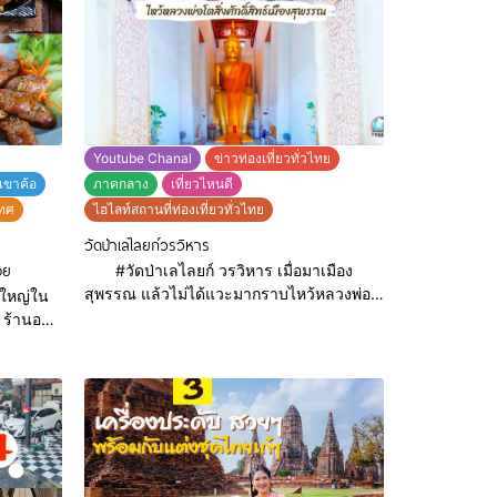
ะที่เด็ด
กันให้จุกๆไปเลอออออ ใครที่เเวะผ่านมาเมือง
ก 3 ชุดไป
อยุธยาอย่าลืมเเวะมาน้าา อาหารอร่อย สด
สะอาด บริการเป็นกันเองม
Youtube Chanal
ข่าวท่องเที่ยวทั่วไทย
เขาค้อ
ภาคกลาง
เที่ยวไหนดี
เทศ
ไฮไลท์สถานที่ท่องเที่ยวทั่วไทย
วัดป่าเลไลยก์วรวิหาร
อย
#วัดป่าเลไลยก์ วรวิหาร เมื่อมาเมือง
สุพรรณ แล้วไม่ได้แวะมากราบไหว้หลวงพ่อ
าใหญ่ใน
โต วัดป่าเลไลยก์ ก็เหมือนมาไม่ถึงเมือง
น ร้านอา
สุพรรณ ด้วยที่วัดป่าเลไลยก์เป็นวัดสำคัญ คู่
อาหารอ
บ้านคู่เมืองของจังหวัดสุพรรณ ที่อยู่ : ทล 321
ถ. มาลัยแมน ต.รั้วใหญ่ อำเภอเมือง
สุพรรณบุรี สุพรรณบุรี 72000 Tel : 092
-5561245
590 9595 เส้นทาง
: https://goo.gl/maps/qsHVfe6CWhwi7hMN7
367074629992837/
เป็นวัดที่มีประวัติศาสตร์ยาวนาน เป็นที่ที่คน