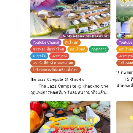
สุพรรณบุรี มีเฟอร์นิเจอร์ให้เลือกมากมาย ทั้ง
นอนนุ่มๆยั
โซนห้องนอน ห้องนั่งเล่น ห้องทำงาน เเละ
ของ ตู้เซ
ห้องน้ำมีครบทุกวงจร ซื้อจบในที่นี่ที่
มากมายหล
ได้ไปเลื
Youtube Chanal
กินไหนดี
Youtube
ข่าวท่องเที่ยวทั่วไทย
นอนไหนดี
ภาคกลาง
นอนไหนด
อ.เขาค้อ
เพชรบูรณ์
เพชรบูรณ
แนะนำที่พักทั่วประเทศไทย
ไฮไลท์สถา
ไฮไลท์สถานที่ท่องเที่ยวทั่วไทย
15 ที่พักเข
The Jazz Campsite @ Khaokho
15 ที่พั
นักท่องเท
The Jazz Campsite @ Khaokho ช่วง
ทะเลหมอ
ฤดูแห่งการท่องเที่ยว รับลมหนาวมาถึงแล้วจ้า
จร้า เดอะแจ๊ส แคมป์ไซด์ เขาค้อ The Jazz
เพื่อนๆมีแพลนจะไปเที่ยวที่ไหนกันหรือยังค่ะ
Campsit
ถ้ายังไม่มี The Jazz Campsite @ Khaokho
Facebo
ก็น่าสนใจไม่น้อยเลยนะคะ สนใจสอบถาม
: https
เพิ่มเติมได้ที่ 083-942-5644, 065-252-
1073864
4993, 092-245-5962 Facebook :
Location
http://bit.ly/2MaK7sp Location On Google