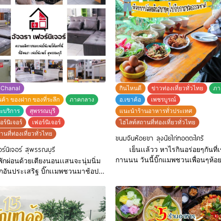
 Chanal
กินไหนดี
ข่าวท่องเที่ยวทั่วไทย
ภา
านค้า ของฝาก ของที่ระลึก
ภาคกลาง
อ.เขาค้อ
เพชรบูรณ์
ละบริการ
สุพรรณบุรี
แนะนำร้านอาหารทั่วประเทศ
ร์นิเจอร์
เฟอร์นิเจอร์
ไฮไลท์สถานที่ท่องเที่ยวทั่วไทย
นที่ท่องเที่ยวทั่วไทย
ขนมจีนห้อยขา ลุงน้ยไก่ทอดตะไคร้
ร์นิเจอร์ สุพรรณบุรี
เย็นเเล้วว หาไรกินอร่อยๆกันที่เ
กานนน วันนี้บิ๊กแมพชวนเพื่อนๆห้
่อนด้วยเตียงนอนเเสนจะนุ่มนิ่ม
บรรยากาศที่สดชื่นของ เขาค้อ พร้อมกับทาน
ภอันประเสริฐ บิ๊กเเมพชวนมาช้อปที่
อาหารอีสานสุดแซ่บ ชุดขนมจีน 7 ส
เฟอร์นิเจอร์ สุพรรณบุรี ที่นี่มี
ตะไคร้ในราคาที่เป็นกันเองสุดๆๆ พ
อร์ครบทุกวงจร ไม่ว่าจะเตียงนุ่มๆให้
ร้าน ลุงน้อย ไก่ทอดตะไคร้ ส้มตำ เขาค้อ เป็น
ทำงานเยอะไม่มีเวลาพักผ่อน ได้มี
ร้านอาหารอีสานสุดแซ่บ ที่มีทั้งส้
สบาย ยังไม่หมดเพียงเตียง