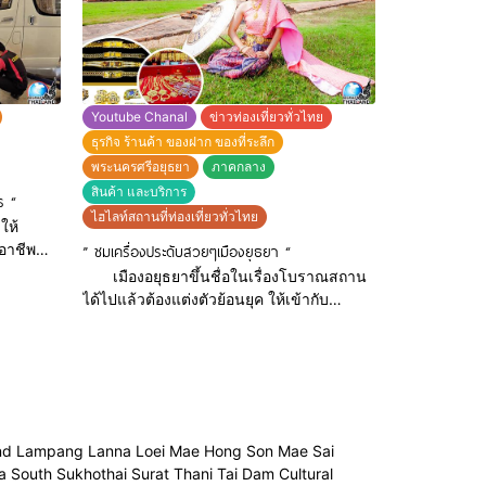
นิยมมากเป็น
ZbNELboZh6
i Wan
Youtube Chanal
ข่าวท่องเที่ยวทั่วไทย
ธุรกิจ ร้านค้า ของฝาก ของที่ระลึก
พระนครศรีอยุธยา
ภาคกลาง
สินค้า และบริการ
ร “
ไฮไลท์สถานที่ท่องเที่ยวทั่วไทย
ให้
อาชีพ
” ชมเครื่องประดับสวยๆเมืองยุธยา “
เมืองอยุธยาขึ้นชื่อในเรื่องโบราณสถาน
fe Tel :
ได้ไปแล้วต้องแต่งตัวย้อนยุค ให้เข้ากับ
โบราณสถานและถ่ายรูปสักครั้งนึง วัดชัย
mcarcare/
วัฒนาราม เป็นอีกสถานที่หนึ่งที่มีร้านให้เช่า
ชุดไทยสวยๆมีทุกขนาดไซต์ แต่งหน้าทำผม
8KvyxxgRFm7
ให้เข้ากับชุดเครื่องประดับก็สวยงามเป็นอย่าง
มาก ราคาไม่แพงค่ะท่านสามารถลองใช้
250593489250304/
บริการทางด้านหน้าวัดชัยวัฒนารามได้เลย
sland Lampang Lanna Loei Mae Hong Son Mae Sai
035-
ค่ะ และที่สำคัญอย่าลืมเครื่องประดับเลสข้อ
outh Sukhothai Surat Thani Tai Dam Cultural
มือหลวงพ่อรวยปลุกเสก โดยวัดท่าตะโกของ