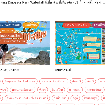
ng Dinosaur Park Waterfall ที่เที่ยวจัน ที่เที่ยวจันทบุรี น้ำตกพลิ้ว สะพ
//www.face
งเทียวทั่วประเทศ
นอนไหนดี
ข่าวท่องเที่ยวทั่วไทย
ดาวน์โหล
เกาะสมุย
พักทั่วประเทศไทย
นที่ท่องเที่ยวทั่วไทย
กเกาะสมุย 2023
แผนที่กระบี่
ข้อมูลท่องเทียวทั่วประเทศ
ข่าวท่องเที่ยวทั่วไทย
จันทบุรี
ชลบุรี
ดาว
พม่า
พระนครศรีอยุธยา
พังงา
พิษณุโลก
ภาคกลาง
ภาคตะวันตก
ท
ร้านเหล้า ร้านนั่งดื่ม นั่งชิว ผับ บาร์
วังน้ำเขียว
สตูล
สายถ่ายรูป
ส