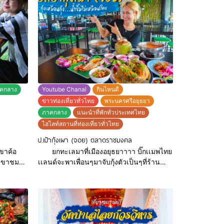
คกลาง
Youtube Chanal
กินไหนดี
ข่าวท่องเที่ยวทั่วไทย
พระนครศรีอยุธยา
ภาคกลาง
แนะนำที่พักทั่วประเทศไทย
ไฮไลท์สถานที่ท่องเที่ยวทั่วไทย
ป.เป้ากุ้งเผา (จอย) ตลาดราชมงคล
ขาค้อ
ยกทะเลมาที่เมืองอยุธยาาาา บิ๊กเเมพไทย
อยขาชม
เเลนด์จะพาเพื่อนๆมาจับกุ้งตัวเป็นๆที่ร้าน
ป.เป้ากุ้งเผา - จอย ตลาดกลาง อยุธยา ที่บอก
ี ไก่ทอด
เลยว่าทั้งสด สะอาดเเละคุ้มมากกก เพราะ
บกันกับ
ร้านนี้เหมือนยกทะเลมาตั้งกันเลยก็ว่าได้ ทั้ง
กุ้งตัวโต ปูเนื้อเเน่นๆ หอย ปลา เเละเมนูเด็ด
มตำ อาหาร
ประจำร้านที่มาก็ต้องสั่งอีกเเน่นอนนค่าาา กิน