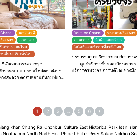
://goo.gl/maps/5ia3S3b91ntkgJtM8
https://goo.gl/maps/WcyCJcn
เขาค้อ Camp Por Khaokho Tel :
ขนมจีน ไร่วันเย็น Khanomchin Ra
9953, 064-
Yen
 Chanal
นอนไหนดี
Youtube Chanal
พระนครศรีอยุธยา
รีอยุธยา
ภาคกลาง
ภาคกลาง
สินค้า และบริการ
พักทั่วประเทศไทย
ไฮไลท์สถานที่ท่องเที่ยวทั่วไทย
นที่ท่องเที่ยวทั่วไทย
” รวบรวมศูนย์บริการยานยนต์ครบวงจ
 ที่พักอยุธยาราคาเบาๆ “
ศูนย์บริการชั้นยอดเมืองอยุธยา 
บริการครบวงจร การันตีโดยช่างมือ
ราคาแบบเบาๆ สไตล์ตกแต่งน่า
ยินดีให้บริการครับ น้องครีมคาร์แคร์ แอนด์
ทางสะดวก ติดกับสถานที่ท่องเที่ยว
คาเฟ่ Nong Cream Car Care & Ca
าส์ Aiyara House Tel : 035-
085-1910101 Page :
 091-7765375 Page :
https://www.facebook.com/crea
/www.facebook.com/533453986813783/
location
: https://goo.gl/maps/v7449G
/www.facebook.com/people/Aiyara-
1
2
3
…
5
6
Facebook ร้านกาแฟ
100010734885608 Map :
: https://www.facebook.com/
/goo.gl/maps/M5t4S4SeCX4jVhnU8
hiang Khan Chiang Rai Chonburi Culture East Historical Park Isan I
เอ็มจี อยุทยา MG Ayutthaya Tel : 
ลาล รีสอร์ท Vanilla Resort Halal
nthaburi North North East Phrae Phuket River Sakon Nakhon Sea S
913888 Facebook
66-1019695 Facebook