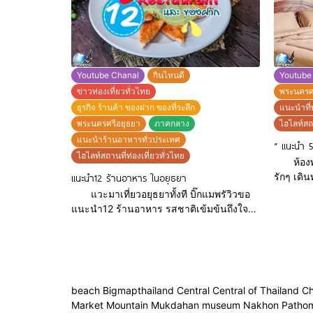
: https
map :
แคมป์ปอ 
https://goo.gl/maps/3tW8aUkC7EkUa4nz6
062-241
มีห
Youtube Chanal
กินไหนดี
Youtube
ข่าวท่องเที่ยวทั่วไทย
พระนครศ
ธุรกิจ ร้านค้า ของฝาก ของที่ระลึก
แนะนำที่
พระนครศรีอยุธยา
ภาคกลาง
ไฮไลท์สถา
แนะนำร้านอาหารทั่วประเทศ
” แนะนำ 5
ไฮไลท์สถานที่ท่องเที่ยวทั่วไทย
ห้องพัก
รักๆ เดิน
แนะนำ12 ร้านอาหาร ในอยุธยา
ไอยรา เฮ
แวะมาเที่ยวอยุธยาทั้งที บิ๊กแมพรัวิวขอ
241353,
แนะนำ12 ร้านอาหาร รสชาติเข้มข้นถึงใจ
https:/
พร้อมดื่มด่ำบรรยากาศดีๆฟินๆ แถมเดินทาง
Page :
ง่ายๆอยู่ใกล้กรุงฯแบบนี้ มีหรือว่าจะพลาด จะ
https:/
มีร้านไหนน่าสนใจบ้าง ตามเราไปดูกันเลย
House/
คาราสึ ซูชิเบิร์นไฟ Karasu Sushi Tel :
https:/
096-5535639 Facebook
beach Bigmapthailand Central Central of Thailand C
วนิดา ฮา
: https://web.facebook.com/karasusushi/?
Market Mountain Mukdahan museum Nakhon Pathom No
Tel : 0
_rdc=1&_rdr Location