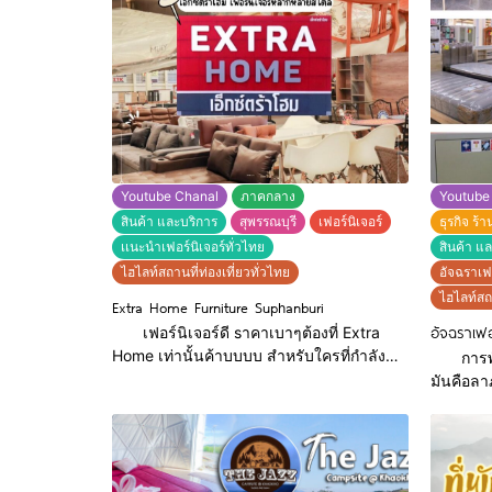
Youtube Chanal
ภาคกลาง
Youtube
สินค้า และบริการ
สุพรรณบุรี
เฟอร์นิเจอร์
ธุรกิจ ร้
เเนะนำเฟอร์นิเจอร์ทั่วไทย
สินค้า แ
ไฮไลท์สถานที่ท่องเที่ยวทั่วไทย
อัจฉราเฟอ
ไฮไลท์สถา
Extra Home Furniture Suphanburi
อัจฉราเฟอ
เฟอร์นิเจอร์ดี sาคาเบาๆต้องที่ Extra
Home เท่านั้นค้าบบบบ สำหรับใครที่กำลัง
การพักผ
มีเเพลนอยากได้เฟอร์นิเจอร์ใหม่ อยากได้
มันคือลา
เตียงนอนนุ่มๆ ตู้เสื้อผ้าสวยๆ โซฟานิ่มๆไม่
ร้าน อัจฉรา
ปวดหลัง หรืออยากได้เฟอร์นิเจอร์เอาไว้
เฟอร์นิเจ
ตกเเต่งห้องใหม่หรือบ้านใหม่ เราขอเเนะนำที่
สำหรับคน
นี่เลยครับ Extra Home เฟอร์นิเจอร์
ที่นอนที่นอนหลับ