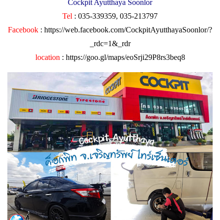
Cockpit Ayutthaya Soonlor
Tel
: 035-339359, 035-213797
Facebook
:
https://web.facebook.com/CockpitAyutthayaSoonlor/?
_rdc=1&_rdr
location
:
https://goo.gl/maps/eoSrji29P8rs3beq8