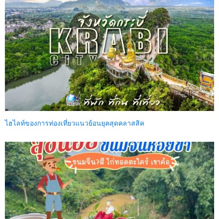
ไฮไลท์ของการท่องเที่ยวแนวย้อนยุคสุดคลาสสิค