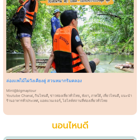
ล่องเเพไม้ไผ่วังเคียงคู่ สวนหมากริมคลอง
Mint@bigmaptour
Youtube Chanal
,
กินไหนดี
,
ข่าวท่องเที่ยวทั่วไทย
,
พังงา
,
ภาคใต้
,
เที่ยวไหนดี
,
แนะนำ
ร้านอาหารทั่วประเทศ
,
แอดแวนเจอร์
,
ไฮไลท์สถานที่ท่องเที่ยวทั่วไทย
นอนไหนดี