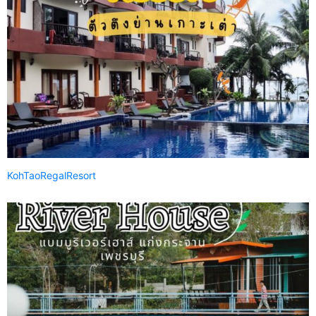
KohTaoRegalResort