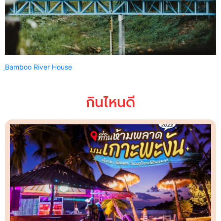
ฺBamboo River House
กินไหนดี