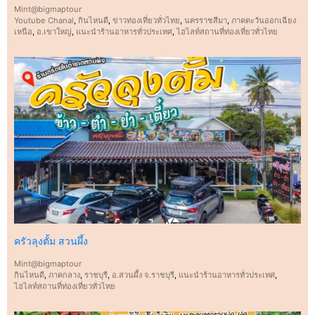
Mint@bigmaptour
Youtube Chanal
,
กินไหนดี
,
ข่าวท่องเที่ยวทั่วไทย
,
นครราชสีมา
,
ภาคตะวันออกเฉียง
เหนือ
,
อ.เขาใหญ่
,
แนะนำร้านอาหารทั่วประเทศ
,
ไฮไลท์สถานที่ท่องเที่ยวทั่วไทย
ครัวลุงตั้ม สวนผึ้ง
Mint@bigmaptour
กินไหนดี
,
ภาคกลาง
,
ราชบุรี
,
อ.สวนผึ้ง จ.ราชบุรี
,
แนะนำร้านอาหารทั่วประเทศ
,
ไฮไลท์สถานที่ท่องเที่ยวทั่วไทย