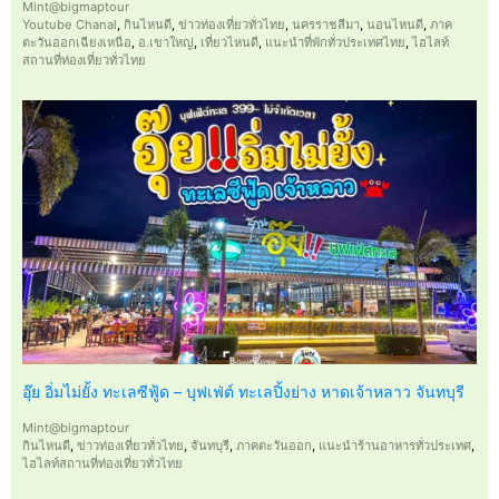
Mint@bigmaptour
Youtube Chanal
,
กินไหนดี
,
ข่าวท่องเที่ยวทั่วไทย
,
นครราชสีมา
,
นอนไหนดี
,
ภาค
ตะวันออกเฉียงเหนือ
,
อ.เขาใหญ่
,
เที่ยวไหนดี
,
แนะนำที่พักทั่วประเทศไทย
,
ไฮไลท์
สถานที่ท่องเที่ยวทั่วไทย
อุ๊ย อิ่มไม่ยั้ง ทะเลซีฟู้ด – บุฟเฟ่ต์ ทะเลปิ้งย่าง หาดเจ้าหลาว จันทบุรี
Mint@bigmaptour
กินไหนดี
,
ข่าวท่องเที่ยวทั่วไทย
,
จันทบุรี
,
ภาคตะวันออก
,
แนะนำร้านอาหารทั่วประเทศ
,
ไฮไลท์สถานที่ท่องเที่ยวทั่วไทย