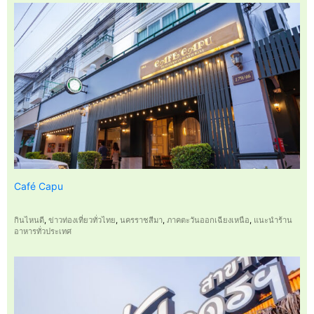
Café Capu
กินไหนดี
,
ข่าวท่องเที่ยวทั่วไทย
,
นครราชสีมา
,
ภาคตะวันออกเฉียงเหนือ
,
แนะนำร้าน
อาหารทั่วประเทศ