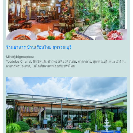
ร้านอาหาร บ้านเรือนไทย สุพรรณบุรี
Mint@bigmaptour
Youtube Chanal
,
กินไหนดี
,
ข่าวท่องเที่ยวทั่วไทย
,
ภาคกลาง
,
สุพรรณบุรี
,
แนะนำร้าน
อาหารทั่วประเทศ
,
ไฮไลท์สถานที่ท่องเที่ยวทั่วไทย