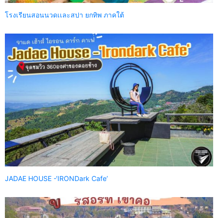
โรงเรียนสอนนวดเเละสปา ยกทิพ ภาคใต้
JADAE HOUSE -‘IRONDark Cafe’