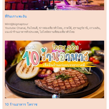
ที่กินเกาะพะงัน
Mint@bigmaptour
Youtube Chanal
,
กินไหนดี
,
ข่าวท่องเที่ยวทั่วไทย
,
ภาคใต้
,
สุราษฎร์ธานี
,
เกาะพงัน
,
แนะนำร้านอาหารทั่วประเทศ
,
ไฮไลท์สถานที่ท่องเที่ยวทั่วไทย
10 ร้านอาหาร โคราช