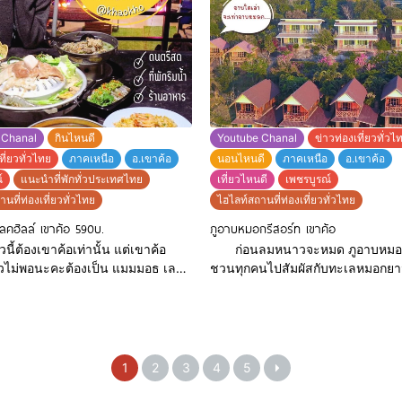
ะอุ่ม มี
รวบรวมมาให้ทุกท่านได้ตัดสินใจเล
้นั่งกินหมูกะทะร้อนๆพร้อมจิบไวน์เบาๆ
ฟินตามความชอบได้เลยนะค้าา ฝากติดตาม
มชมพระอาทิตย์ที่
พวกเราได้ที่ Youtube :
กดินอย่า
https://youtube.com/@bigmapth
Line : https://lin.ee
 Chanal
กินไหนดี
Youtube Chanal
ข่าวท่องเที่ยวทั่วไ
ที่ยวทั่วไทย
ภาคเหนือ
อ.เขาค้อ
นอนไหนดี
ภาคเหนือ
อ.เขาค้อ
์
แนะนำที่พักทั่วประเทศไทย
เที่ยวไหนดี
เพชรบูรณ์
นที่ท่องเที่ยวทั่วไทย
ไฮไลท์สถานที่ท่องเที่ยวทั่วไทย
คฮิลล์ เขาค้อ 590บ.
ภูอาบหมอกรีสอร์ท เขาค้อ
้องเขาค้อเท่านั้น แต่เขาค้อ
ก่อนลมหนาวจะหมด ภูอาบหมอก อย
ยวไม่พอนะคะต้องเป็น แมมมอธ เลคฮิ
ชวนทุกคนไปสัมผัสกับทะเลหมอกยา
้อ เท่านั้นค่ะ เพราะบรรยากาศคือดี
กับแสงอาทิตย์ขึ้นที่ ขอบฟ้าให้ความรู
หมอกมาเต็มแล้วต้องเป็นช่วงนี้
เหมือนกำลังยืนอยู่บนก้อนเมฆสุดฟิน ดื่มด่ำกั
นขึ้นเขาสวยๆ
ธรรมชาติอากาศบริสุทธิ์ ตอนเย็นกิ
คะ ห้องพักมีหลากหลายทั้งริมน้ำ ริม
กระทะกับอากาศหนาวๆนี่สิสวรรค์บน
ปิดประตูออก ไปก็เจอทะเลหมอกอยู่
ห้องหลากหลายสไตล์ให้เลือก จะนอนคู่
1
2
3
4
5
รือจะเป็นแบบกระโจมก็ได้อีกฟิลค่ะ
หมู่หรือนอนเต๊นท์และมีอาหารเช้าให
าหารสั่งได้หลากหลาย ฟรี! น้ำแข็ง
ท่านที่เข้าพัก มีเครื่องดื่ม ร้านอาหา