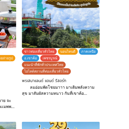
ข่าวท่องเที่ยวทั่วไทย
นอนไหนดี
ภาคเหนือ
ายถ่ายรูป
อ.เขาค้อ
เพชรบูรณ์
แนะนำที่พักทั่วประเทศไทย
ไฮไลท์สถานที่ท่องเที่ยวทั่วไทย
พรเสนาแลนด์ แอนด์ รีสอร์ท
ลมอ่อนพัดโชยมาาา มาเติมพลังความ
สุข มาสัมผัสความหนาว กันที่เขาค้อ
เพชรบูรณ์กันอีกครั้งนะคะ สัมผัสกับ
บาย จะ
ธรรมชาติ ในช่วงฤดูหนาวที่กำลังเข้ามาเเบ
๊กเเมพพา
บนี้ เเบกเป้ขึ้นเขาดีกว่า ที่พักตกเเต่งได้หลาก
่
หลายสไตล์สีสันสะดุดตาชวนมองเเละน่าพัก
าเลยค่ะ
เป็นอย่างมาก วันหยุดใกล้เข้ามาเเล้ว อยาก
่อนหย่อน