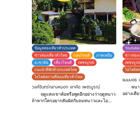
เย็นๆ มีเครื่องดื่มหลากหลายเอาใจสาวๆสุดๆ
ขนาดใหญ่ รอบๆเป็นภูเขาสีเขียวช
ส่วนกลางคืนทางร้านก็ไม่พลาดจัดร้านนั่งชิล
พื้นที่ให
ชมบรรยากาศยามค่ำคืน จะเลือกเป็นทาน
ให้ช่วงยามเย็น เเละพร้อ
กำลังจะต
ข้อมูลท่องเทียวทั่วประเทศ
Youtube
ข่าวท่องเที่ยวทั่วไทย
นอนไหนดี
ภาคเหนือ
ข่าวท่องเ
อ.เขาค้อ
เที่ยวไหนดี
เพชรบูรณ์
เพชรบูรณ
แนะนำที่พักทั่วประเทศไทย
ไฮไลท์สถา
ไฮไลท์สถานที่ท่องเที่ยวทั่วไทย
แมมมอธ เล
วงศ์จันทร์กลางหมอก เขาค้อ เพชรบูรณ์
หนาวนี้ต
อย่างเดี
ฤดูแห่งเขาค้อหรือพูดอีกอย่างว่าฤดูหนาว
ลล์ เขาค
ถ้าหากใครอยากสัมผัสกับลมหนาวและไอ
ลมหนาวลม
หมอกสุดฟินต้องที่ วงศ์จันทร์กลางหมอก ที่
เท่านั้นน้า า รีบเก็บกระเป๋าเดิ
บอกได้เลยว่าราคาหลักร้อยวิวหลักล้านบ้าน
กันเลยนะ
พักท่ามกลางไอหมอกแห่งขุนเขา เพชรบูรณ์
เขา แค่เ
ที่มีอากาศสดชื่น เงียบสงบ เหมาะแก่การพัก
ตรงหน้าห
ผ่อนในช่วงฤดูหนาว ตื่นเช้ามาจะพบกับภูเขา
ฟินมาก อ
ที่มีหมอกปกคลุมและสายลมที่พัดมา กระทบ