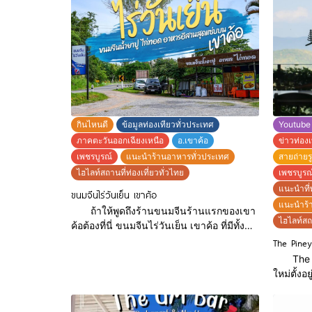
กินไหนดี
ข้อมูลท่องเทียวทั่วประเทศ
Youtube
ภาคตะวันออกเฉียงเหนือ
อ.เขาค้อ
ข่าวท่องเ
เพชรบูรณ์
แนะนำร้านอาหารทั่วประเทศ
สายถ่ายร
ไฮไลท์สถานที่ท่องเที่ยวทั่วไทย
เพชรบูรณ
แนะนำที่
ขนมจีนไร่วันเย็น เขาค้อ
แนะนำร้
ถ้าให้พูดถึงร้านขนมจีนร้านแรกของเขา
ไฮไลท์สถา
ค้อต้องที่นี่ ขนมจีนไร่วันเย็น เขาค้อ ที่มีทั้ง
ขนมจีน-น้ำยาปู แกงเขียวหวาน เซทขนมจีน
The Piney
ที่เสริฟฟรีน้ำยา3อย่าง กะทิ ป่า น้ำพริก ทานคู่
The pin
กับผัก เติมได้ไม่อั้นด้วยน๊า และอีกเมนูที่ใคร
ใหม่ตั้ง
มาจะต้องสั่งติดโต๊ะนั่นก็คือไก่ทอดตะไคร้อีก
ภายในร้า
หนึ่งเมนูยอดฮิตของทางร้าน กรอบๆหอมๆ
เฟอร์นิเจอร์ มีมุมถ่ายรูปสวย