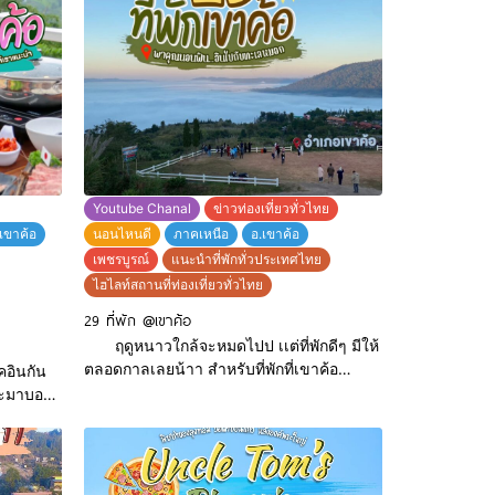
มากันเป็นครอบครัวเเสนอบอุ่น กับแฟนที่รู้ใจ
หรือจะเป็นกับเพื่อนที่สนิทสนมกันมานาน ก็
ด้
มีเเต่ความสนุก Happy เเละอบอุ่นอย่างเเน่
ชม
นอน พร
 เนื้อวัว
Youtube Chanal
ข่าวท่องเที่ยวทั่วไทย
เขาค้อ
นอนไหนดี
ภาคเหนือ
อ.เขาค้อ
เพชรบูรณ์
แนะนำที่พักทั่วประเทศไทย
ไฮไลท์สถานที่ท่องเที่ยวทั่วไทย
29 ที่พัก @เขาค้อ
ฤดูหนาวใกล้จะหมดไปป เเต่ที่พักดีๆ มีให้
ตลอดกาลเลยน้าา สำหรับที่พักที่เขาค้อ
คอินกัน
เพชรบูรณ์นั้น บิ๊กเเมพได้รวบรวม 29
 จะมาบอก
โลเคชั่นที่พักดีๆ ราคากันเอง บรรยากาศดี
ยว่าทุกคน
เลิศ บริการดีทุกระดับ มีสไตล์การตกเเต่งที่ไม่
ร่อย
เหมือนใคร เเละไม่มีใครเหมือนอย่างเเน่นอน
ป็น
มาไว้ในที่โพสนี้เเล้วค่าา เพื่อนๆคนไหนอยาก
นๆ เรา