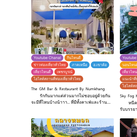
กลิ่นสมุนไพร และเมนูต้มผัดแกงทอดอีก
เครื่อง
มากมาย รับรองมาเเล้ว สั่งหมดไม่สนลูกใคร
ค่าปั่น 
กันเลยทีเดียว ----------------------
นอกจากนี
สไตล์ฝรั่ง เ
คชอพ พล่
ไฮไลต์ขอ
ด้านหลั
Youtube Chanal
กินไหนดี
Youtube
ข่าวท่องเที่ยวทั่วไทย
ภาคเหนือ
อ.เขาค้อ
นอนไหนด
เที่ยวไหนดี
เพชรบูรณ์
เที่ยวไหน
ไฮไลท์สถานที่ท่องเที่ยวทั่วไทย
แนะนำที่
ไฮไลท์สถา
The GM Bar & Restaurant By Numkhang
Sky Fog 
รักกันมากแต่ส่วนมากไม่ชอบอยู่ด้วยกัน
จะมีที่ไหนบ้างน้าาา.. ที่มีทั้งคาเฟ่และร้าน
หนีความ
อาหารในที่เดียวแบบจบ นี่เลยบิ๊กแมพขอ
รับบรรยากาศหนา
เสนอ 𝐓𝐡𝐞 𝐆𝐌 𝐁𝐚𝐫 & 𝐑𝐞𝐬𝐭𝐚𝐮𝐫𝐚𝐧𝐭 𝐁𝐲
กันหน่อยม
𝐍𝐮𝐦𝐤𝐡𝐚𝐧𝐠 ใครกำลังมองหาร้านคาเฟ่สไตล์มิ
ใครยังอยา
นิมอล มินิใจ โทนขาวสบายตา มุมถ่ายรูปฟิล
บิ๊กเเมพชว
เหมือนอยู่เมืองนอกเข้ากับอากาศหนาวลม
บริการดีม