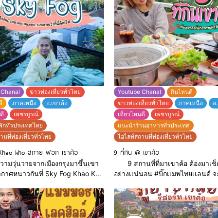
ใจ พักกายเเล้ว ยังเป็นคาเฟ่ที่มีที่ถ่ายรูปหลาก
ดื่มและของหวานหลากหลาย เช่น มอค
หลายมุมให้เลือกถ่ายตามใจเลยก็ว่าไ
ชาเขียวลาเต้ Chocolate Mint เป็นต้น
บรรยากาศดี มีอ่างกุชชี่ให้เเช่นอน
้ยังมีอาหารรสเลิศถูกปากแน่นอน
บรรยากาศรอบๆ มีบุฟเฟ่ต์สุดพรีเมี่ยม
ช่น ขาหมูเยอรมัน สเต็กหมูพอร์
นุ่ม เนื้อหมูอร่อย น้ำจิ้มรสเด็ด
าซัลมอน และอีกมากมาย ที่สำคัญ
งทางร้านคือบริเวณระเบียง เห็นวิว
งวัดพระธาต
 Chanal
ข่าวท่องเที่ยวทั่วไทย
Youtube Chanal
กินไหนดี
ี
ภาคเหนือ
อ.เขาค้อ
ข่าวท่องเที่ยวทั่วไทย
ภาคเหนือ
อ.
ดี
เพชรบูรณ์
เที่ยวไหนดี
เพชรบูรณ์
พักทั่วประเทศไทย
แนะนำร้านอาหารทั่วประเทศ
นที่ท่องเที่ยวทั่วไทย
ไฮไลท์สถานที่ท่องเที่ยวทั่วไทย
Khao kho สกาย ฟอก เขาค้อ
9 ที่กิน @ เขาค้อ
วุ่นวายจากเมืองกรุงมาขึ้นเขา
9 สถานที่ที่มาเขาค้อ ต้องมาเช็
วกันที่ Sky Fog Khao Kho
อย่างเเน่นอน #บิ๊กเเมพไทยเเลนด์
ั้ยคะ ผ่านปีใหม่มาไม่กี่วันเพื่อนๆมี
ต่อ 9 ร้านอาหารเด็ดๆ ที่ต้องบอกเล
กเที่ยวอยากพักผ่อนกันต่อมั้ยเอ่ยย
ต้องไปลองด้วยตัวเองซักครั้งจริงๆ อ
นขึ้นเขาค้อทั้งทีก็ต้องมีที่พักดีๆ
ถูกปากคนไทยอย่างเราๆแน่นอน จะเ
าเเนะนำอยู่เเล้ว ที่นี่เป็นที่พักโดม
อาหารของหวานหรือคาเฟ่สไตล์ไห