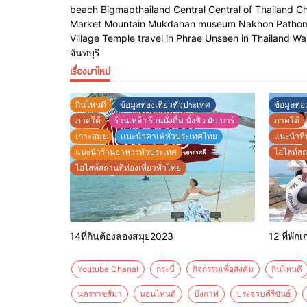
beach Bigmapthailand Central Central of Thailand C
ตัวเราบวกกับแสงแดดยามเช้าที่ชวนฟินไป
Market Mountain Mukdahan museum Nakhon Pathom No
ตามๆกัน มีบริการ ห้องพัก แอร์ ทีวี เครื่องทำน้
Village Temple travel in Phrae Unseen in Thailand Walki
จันทบุรี
เรื่องมาใหม่
กินไหนดี
ข้อมูลท่องเทียวทั่วประเทศ
ข้อมูลท่อ
ภาคใต้
ร้านเหล้า ร้านนั่งดื่ม นั่งชิว ผับ บาร์
ภาคใต้
เกาะสมุย
เเนะนำคาเฟ่ทั่วประเทศไทย
แนะนำที่
แนะนำร้านอาหารทั่วประเทศ
ไฮไลท์สถา
ไฮไลท์สถานที่ท่องเที่ยวทั่วไทย
14ที่กินต้องลองสมุย2023
12 ที่พั
Youtube Chanal
กระบี่
กิจกรรมเพื่อสังคัม
กินไหนดี
นครราชสีมา
นอนไหนดี
บึงกาฬ
ประจวบคีรีขันธ์