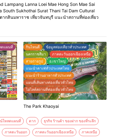
เลือกกินไม่ถูกกันเลยทีเดียว ร้านนี้ตั้งอยู่ใน
sland Lampang Lanna Loei Mae Hong Son Mae Sai
ะ หรือ
เขาค้อ อยู่หลังองค์พระพุทธรูป 5 พระองค์ ค่า
outh Sukhothai Surat Thani Tai Dam Cultural
าา ร้านชื่อ พิซซ่าของลุงทอม วันนี้วันหยุดถือ
านตากสินมหาราช เที่ยวจันทบุรี แนะนำสถานที่ท่องเที่ยว
โอกาสพาคนที่เร
ดแผนที่
กินไหนดี
ข้อมูลท่องเทียวทั่วประเทศ
นครราชสีมา
ภาคตะวันออกเฉียงเหนือ
สายถ่ายรูป
อ.เขาใหญ่
เเนะนำคาเฟ่ทั่วประเทศไทย
แนะนำร้านอาหารทั่วประเทศ
แผนที่เส้นทางท่องเที่ยวทั่วไทย
ไฮไลท์สถานที่ท่องเที่ยวทั่วไทย
The Park Khaoyai
น์โหลดแผนที่
ตาก
ธุรกิจ ร้านค้า ของฝาก ของที่ระลึก
ภาคตะวันออก
ภาคตะวันออกเฉียงเหนือ
ภาคเหนือ