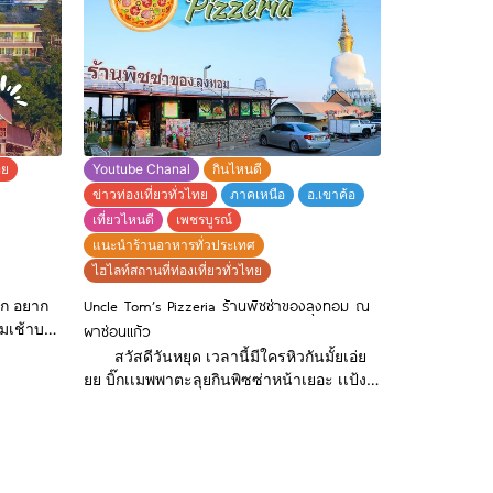
มาเขาค้อเเต่ติดกลัวหาที่พักไม่ได้ ไม่ทราบ
ือกความ
ราคาหรืออยากเห็น ข้อมูลเพิ่มเติมบิ๊กเเมพได้
รวมรวบไว้ที่นี่เเล้ว เเต่ถ้าใคร
ailandchannel
ทย
Youtube Chanal
กินไหนดี
ข่าวท่องเที่ยวทั่วไทย
ภาคเหนือ
อ.เขาค้อ
เที่ยวไหนดี
เพชรบูรณ์
แนะนำร้านอาหารทั่วประเทศ
ไฮไลท์สถานที่ท่องเที่ยวทั่วไทย
Uncle Tom’s Pizzeria ร้านพิซซ่าของลุงทอม ณ
าก
มเช้าบวก
ผาซ่อนแก้ว
้สึก
สวัสดีวันหยุด เวลานี้มีใครหิวกันมั้ยเอ่ย
บ
ยย บิ๊กเเมพพาตะลุยกินพิซซ่าหน้าเยอะ เเป้ง
นหมู
นุ่มไม่เหมือนใคร ชีสเยิ้มๆๆ ที่สายฟาดฟู้ด
ดิน มี
ห้ามพลาด เด็ดขาด เพราะลุงทอมให้หน้า
 นอน
เยอะมากกกกกพิซซ่าขนาดกลางที่หน้าพิซซ่า
้กับทุก
เยอะสุดๆ เเละหน้าพิซซ่าของที่นี่มีเยอะมากก
รหรือ