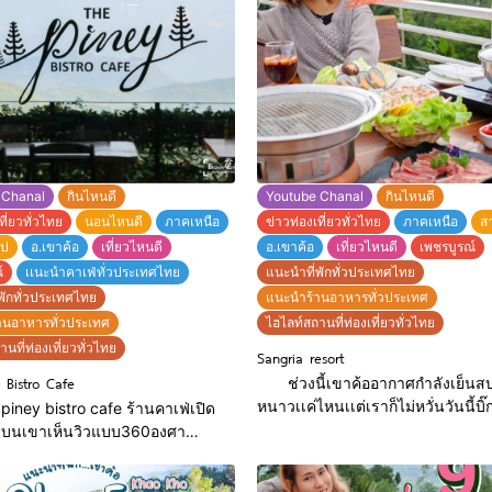
 Chanal
กินไหนดี
Youtube Chanal
กินไหนดี
ที่ยวทั่วไทย
นอนไหนดี
ภาคเหนือ
ข่าวท่องเที่ยวทั่วไทย
ภาคเหนือ
ส
ูป
อ.เขาค้อ
เที่ยวไหนดี
อ.เขาค้อ
เที่ยวไหนดี
เพชรบูรณ์
์
เเนะนำคาเฟ่ทั่วประเทศไทย
แนะนำที่พักทั่วประเทศไทย
พักทั่วประเทศไทย
แนะนำร้านอาหารทั่วประเทศ
านอาหารทั่วประเทศ
ไฮไลท์สถานที่ท่องเที่ยวทั่วไทย
นที่ท่องเที่ยวทั่วไทย
Sangria resort
 Bistro Cafe
ช่วงนี้เขาค้ออากาศกำลังเย็นส
หนาวเเค่ไหนเเต่เราก็ไม่หวั่นวันนี้บิ
ey bistro cafe ร้านคาเฟ่เปิด
มา เเนะนำที่พักที่เขาค้อเพชรบูรณ์ ที
อยู่บนเขาเห็นวิวแบบ360องศา
Sangria Resort นี่ต้องอวยยศให้เข
นตกแต่งสไตล์โมเดิร์นมี
นอกจากจะเป็นที่พักที่ไว้สำหรับพักผ
ๆมากมาย มี