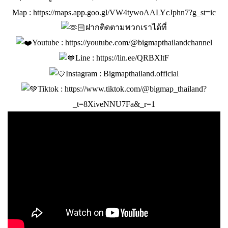
Map :
https://maps.app.goo.gl/VW4tywoAALYcJphn7?g_st=ic
ฝากติดตามพวกเราได้ที่
Youtube :
https://youtube.com/@bigmapthailandchannel
Line :
https://lin.ee/QRBXltF
Instagram : Bigmapthailand.official
Tiktok :
https://www.tiktok.com/@bigmap_thailand?
_t=8XiveNNU7Fa&_r=1