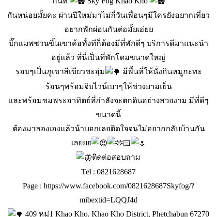
กันที่
Sky Fog Khao Kho
กันหน่อยมั้ยคะ ผ่านปีใหม่มาไม่กี่วันเพื่อนๆมีใครยังอยากเที่ยว
อยากพักผ่อนกันต่อมั้ยเอ่ยย
บิ๊กเเมพชวนขึ้นเขาค้อทั้งทีก็ต้องมีที่พักดีๆ บริการดีมาเเนะนำ
อยู่เเล้ว ที่นี่เป็นที่พักโดมขนาดใหญ่
รอบๆเป็นภูเขาสีเขียวชะอุ่ม
มีพื้นที่ให้นั่งกินหมูกะทะ
ร้อนๆพร้อมจิบไวน์เบาๆให้ช่วงยามเย็น
เเละพร้อมชมพระอาทิตย์ที่กำลังจะตกดินอย่างสวยงาม มีที่ดีๆ
ขนาดนี้
ต้องมาลองเองเเล้วน้าบอกเลยติดใจจนไม่อยากกลับบ้านกัน
เลยยย
ติดต่อสอบถาม
Tel : 0821628687
Page :
https://www.facebook.com/0821628687Skyfog/?
mibextid=LQQJ4d
409 หมู่1 Khao Kho, Khao Kho District, Phetchabun 67270