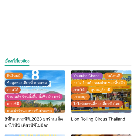
เรื่องที่เกี่ยวข้อง
กินไหนดี
Youtube Chanal
กินไหนดี
ข้อมูลท่องเทียวทั่วประเทศ
ธุรกิจ ร้านค้า ของฝาก ของที่ระลึก
ภาคใต้
ภาคใต้
สุราษฎร์ธานี
ร้านเหล้า ร้านนั่งดื่ม นั่งชิว ผับ บาร์
เกาะสมุย
เกาะพีพี
ไฮไลท์สถานที่ท่องเที่ยวทั่วไทย
แนะนำร้านอาหารทั่วประเทศ
ไฮไลท์สถานที่ท่องเที่ยวทั่วไทย
8ที่กินเกาะพีพี_2023 ยกร้านเด็ด
Lion Rolling Circus Thailand
มาไว้ที่นี่ เที่ยวพีพีไม่มีอด