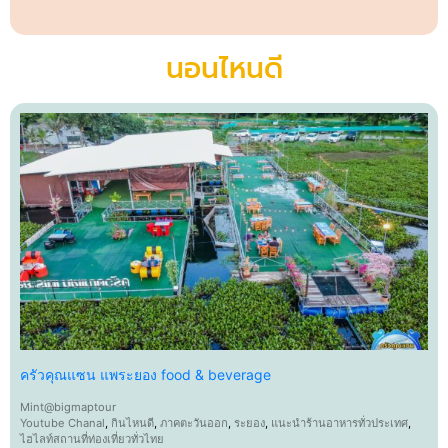
นอนไหนดี
ครัวคุณแซน แพระยอง food & beverage
Mint@bigmaptour
Youtube Chanal
,
กินไหนดี
,
ภาคตะวันออก
,
ระยอง
,
แนะนำร้านอาหารทั่วประเทศ
,
ไฮไลท์สถานที่ท่องเที่ยวทั่วไทย