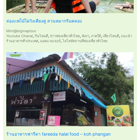
ล่องเเพไม้ไผ่วังเคียงคู่ สวนหมากริมคลอง
Mint@bigmaptour
Youtube Chanal
,
กินไหนดี
,
ข่าวท่องเที่ยวทั่วไทย
,
พังงา
,
ภาคใต้
,
เที่ยวไหนดี
,
แนะนำ
ร้านอาหารทั่วประเทศ
,
แอดแวนเจอร์
,
ไฮไลท์สถานที่ท่องเที่ยวทั่วไทย
ร้านอาหารฟารีดา fareeda halal food – koh phangan