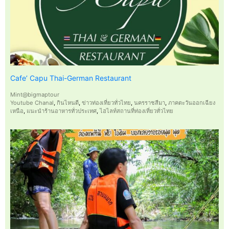
Cafe’ Capu Thai-German Restaurant
Mint@bigmaptour
Youtube Chanal
,
กินไหนดี
,
ข่าวท่องเที่ยวทั่วไทย
,
นครราชสีมา
,
ภาคตะวันออกเฉียง
เหนือ
,
แนะนำร้านอาหารทั่วประเทศ
,
ไฮไลท์สถานที่ท่องเที่ยวทั่วไทย