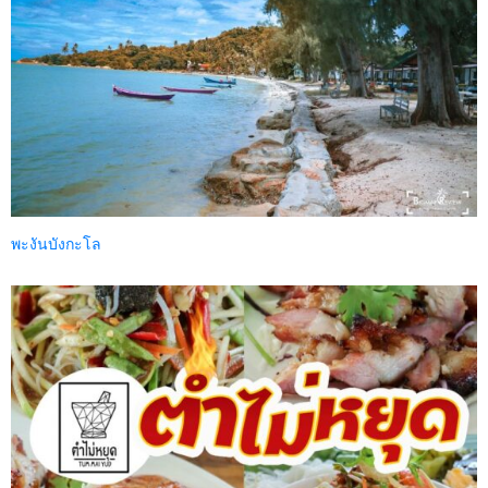
พะงันบังกะโล