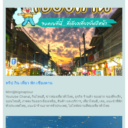
ทริป กิน เที่ยว พัก เชียงคาน
Mint@bigmaptour
Youtube Chanal
,
กินไหนดี
,
ข่าวท่องเที่ยวทั่วไทย
,
ธุรกิจ ร้านค้า ของฝาก ของที่ระลึก
,
นอนไหนดี
,
ภาคตะวันออกเฉียงเหนือ
,
สินค้า และบริการ
,
เที่ยวไหนดี
,
เลย
,
แนะนำที่พัก
ทั่วประเทศไทย
,
แนะนำร้านอาหารทั่วประเทศ
,
ไฮไลท์สถานที่ท่องเที่ยวทั่วไทย