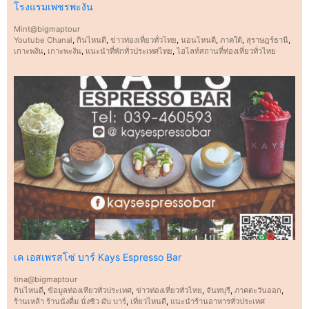
โรงแรมเพชรพะงัน
Mint@bigmaptour
Youtube Chanal
,
กินไหนดี
,
ข่าวท่องเที่ยวทั่วไทย
,
นอนไหนดี
,
ภาคใต้
,
สุราษฎร์ธานี
,
เกาะพงัน
,
เกาะพะงัน
,
แนะนำที่พักทั่วประเทศไทย
,
ไฮไลท์สถานที่ท่องเที่ยวทั่วไทย
เค เอสเพรสโซ่ บาร์ Kays Espresso Bar
tina@bigmaptour
กินไหนดี
,
ข้อมูลท่องเทียวทั่วประเทศ
,
ข่าวท่องเที่ยวทั่วไทย
,
จันทบุรี
,
ภาคตะวันออก
,
ร้านเหล้า ร้านนั่งดื่ม นั่งชิว ผับ บาร์
,
เที่ยวไหนดี
,
แนะนำร้านอาหารทั่วประเทศ