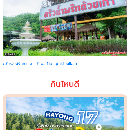
ครัวน้ำพริกถ้วยเก่า Krua Nampriktoulkao
กินไหนดี