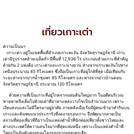
เที่ยวเกาะเต่า
ความเป็นมา
เกาะเต่า อยู่ในเขตพื้นที่อำเภอเกาะพะงัน จังหวัดสุราษฎร์ธานี เกาะ
เต่ามีรูปร่างคล้ายเมล็ดถั่ว มีพื้นที่ 12,936 ไร่ ประกอบด้วยเกาะที่สำคัญ
ด้วยกัน 2 แห่งคือ เกาะเต่าและเกาะนางยวน ห่างจากเกาะพะงันไปทาง
เหนือประมาณ 45 กิโลเมตร ซึ่งถือเป็นเกาะที่อยู่ใกล้ที่สุด เมื่อเทียบกับ
ระยะห่างจากปากน้ำชุมพร 85 กิโลเมตร และห่างจากอ่าวบ้านดอน
จังหวัดสุราษฎร์ธานี ประมาณ 120 กิโลเมตร
ด้วยความที่เป็นเกาะที่อยู่ไกลจากแผ่นดินใหญ่มาก ในอดีตบริเวณ
ชายหาดจึงเต็มไปด้วยเต่าที่มาหาแหล่งวางไข่เป็นจำนวนมาก เพราะ
เงียบสงบและไม่มีใครมาอยู่อาศัย ภายหลังเมื่อเริ่มมีผู้คนเข้ามาทำกินบน
เกาะและค้นพบแนวประการังที่งดงามรอบเกาะ จึงพัฒนากลายเป็น
สถานที่ท่องเที่ยวที่ถือว่าเป็นแหล่งดำน้ำที่นักท่องเที่ยวทั้งชาวไทยและ
ต่างประเทศให้ความสนใจมากที่สุดแห่งหนึ่ง เพราะเป็นแหล่งดำน้ำที่
ใหญ่เป็นอันดับสองของโลกรองจากออสเตรเลีย