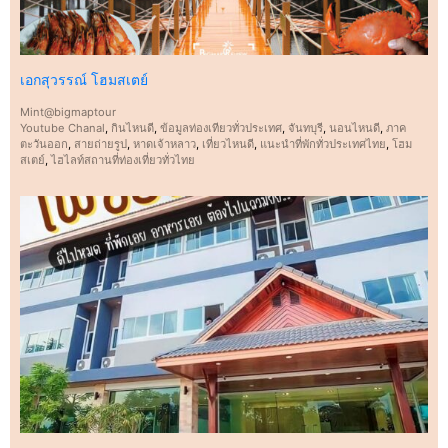
เอกสุวรรณ์​ โฮมสเตย์
Mint@bigmaptour
Youtube Chanal
,
กินไหนดี
,
ข้อมูลท่องเทียวทั่วประเทศ
,
จันทบุรี
,
นอนไหนดี
,
ภาค
ตะวันออก
,
สายถ่ายรูป
,
หาดเจ้าหลาว
,
เที่ยวไหนดี
,
แนะนำที่พักทั่วประเทศไทย
,
โฮม
สเตย์
,
ไฮไลท์สถานที่ท่องเที่ยวทั่วไทย