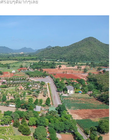
ศรอบๆดีมากๆเลย