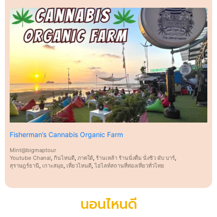
Fisherman’s Cannabis Organic Farm
Mint@bigmaptour
Youtube Chanal
,
กินไหนดี
,
ภาคใต้
,
ร้านเหล้า ร้านนั่งดื่ม นั่งชิว ผับ บาร์
,
สุราษฎร์ธานี
,
เกาะสมุย
,
เที่ยวไหนดี
,
ไฮไลท์สถานที่ท่องเที่ยวทั่วไทย
นอนไหนดี