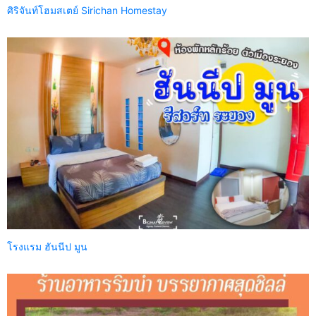
ศิริจันท์โฮมสเตย์ Sirichan Homestay
โรงแรม ฮันนีป มูน