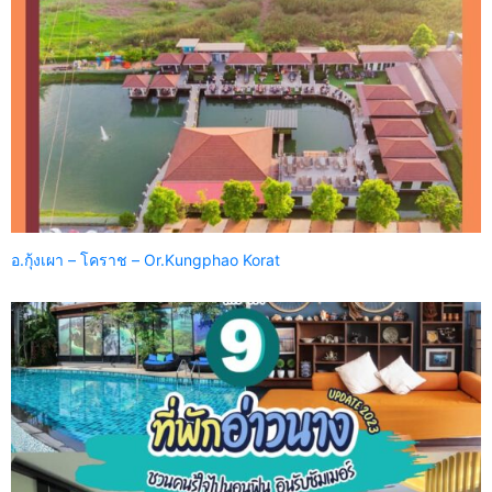
อ.กุ้งเผา – โคราช – Or.Kungphao Korat