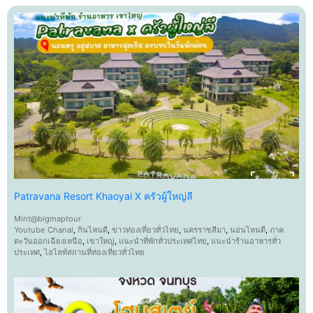
Patravana Resort Khaoyai X ครัวผู้ใหญ่ลี
Mint@bigmaptour
Youtube Chanal
,
กินไหนดี
,
ข่าวท่องเที่ยวทั่วไทย
,
นครราชสีมา
,
นอนไหนดี
,
ภาค
ตะวันออกเฉียงเหนือ
,
เขาใหญ่
,
แนะนำที่พักทั่วประเทศไทย
,
แนะนำร้านอาหารทั่ว
ประเทศ
,
ไฮไลท์สถานที่ท่องเที่ยวทั่วไทย