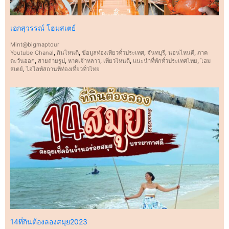
เอกสุวรรณ์​ โฮมสเตย์
Mint@bigmaptour
Youtube Chanal
,
กินไหนดี
,
ข้อมูลท่องเทียวทั่วประเทศ
,
จันทบุรี
,
นอนไหนดี
,
ภาค
ตะวันออก
,
สายถ่ายรูป
,
หาดเจ้าหลาว
,
เที่ยวไหนดี
,
แนะนำที่พักทั่วประเทศไทย
,
โฮม
สเตย์
,
ไฮไลท์สถานที่ท่องเที่ยวทั่วไทย
14ที่กินต้องลองสมุย2023