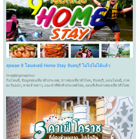
สุดยอด 9 โฮมสเตย์ Home Stay จันทบุรี ไม่ไปไม่ได้แล้ว
tina@bigmaptour
กินไหนดี
,
ข้อมูลท่องเทียวทั่วประเทศ
,
ข่าวท่องเที่ยวทั่วไทย
,
จันทบุรี
,
นอนไหนดี
,
ภาค
ตะวันออก
,
หาดเจ้าหลาว
,
แนะนำที่พักทั่วประเทศไทย
,
แผนที่เส้นทางท่องเที่ยวทั่วไทย