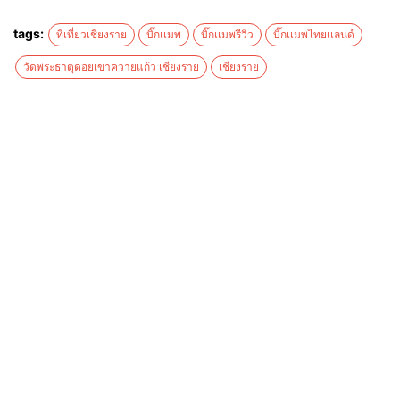
tags:
ที่เที่ยวเชียงราย
บิ๊กเเมพ
บิ๊กเเมพรีวิว
บิ๊กเเมพไทยเเลนด์
วัดพระธาตุดอยเขาควายแก้ว เชียงราย
เชียงราย