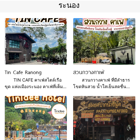
ระนอง
Tin Cafe Ranong
สวนกวางคาเฟ่
TIN CAFE คาเฟ่สไตล์เรือ
สวนกวางคาเฟ่ ที่มีลำธาร
ขุด แห่งเมืองระนอง คาเฟ่ที่เต็ม
โขดหินสวย น้ำใสเย็นสดชื่น
ไปด้วยเรื่องราวน่ารู้​ สำหรับคน
รื่นรมย์ บรรยากาศเย็นสบาย เห
รักคาเฟ่ที่มีเครื่องดื่มและอาหารอ
มาะเเก่การมานั่งทานข้าวชิวๆรับ
ร่อยๆบรรยากาศดีมีเมนูเบเกอรี่
บรรยากาศธรรมชาติพร้อม
หลากหลายเมนู ที่นี่เลย Tin cafe
อาหารที่สุดเเสนจะน่าตาน่าทาน
และเมนูอาหารจีน”ฮกเกี้ยน” เป็น
เเล้วยังอร่อยถูกใจด้วยค่าาา มาส
อาหารของชาวระนอง อาหาร
วนกวางทั้งทีจะพลาดในการถ่าย
โบราณที่ปัจจุบันนี้ อาจหาทานได้
รูป เป็นไม่ได้เลยเพราะใคร ที่ยิ่ง
ยากแล้ว ขอบอกว่าอร่อยทุกเมนู
สายธรรมชาติ ห้ามพลาดเด็ด