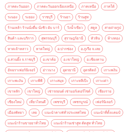
ภาคตะวันออก
ภาคตะวันออกเฉียงเหนือ
ภาคเหนือ
ภาคใต้
ระนอง
ระยอง
ราชบุรี
ร้านยา
ร้านสูท
ร้านเหล้า ร้านนั่งดื่ม นั่งชิว ผับ บาร์
วังน้ำเขียว
สตูล
สายถ่ายรูป
สินค้า และบริการ
สุพรรณบุรี
สุราษฎร์ธานี
หัวหิน
ห้างทอง
หาดเจ้าหลาว
หาดใหญ่
อ.ปากช่อง
อ.ภูเรือ จ.เลย
อ.สวนผึ้ง จ.ราชบุรี
อ.เขาค้อ
อ.เขาใหญ่
อ.เชียงคาน
อัจฉราเฟอร์นิเจอร์
อ่าวนาง
อุดรธานี
อุตรดิตถ์
เกาะพงัน
เกาะพะงัน
เกาะพีพี
เกาะสมุย
เกาะหลีเป๊ะ
เกาะเต่า
เขาหลัก
เขาใหญ่
เช่ารถยนต์ เช่ามอร์เตอร์ไซต์
เชียงราย
เชียงใหม่
เที่ยวไหนดี
เพชรบุรี
เพชรบูรณ์
เฟอร์นิเจอร์
เมืองพัทยา
เลย
เเนะนำคาเฟ่ทั่วประเทศไทย
เเนะนำที่ตั้งเเคมป์
เเนะนำร้านขายยาทั่วไทย
เเนะนำร้านเช่าสูท ตัดสูท ทั่วไทย