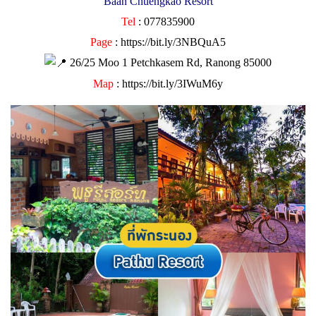
Baan Chuengkao Resort
Tel
: 077835900
Page
:
https://bit.ly/3NBQuA5
26/25 Moo 1 Petchkasem Rd, Ranong 85000
Map
:
https://bit.ly/3IWuM6y