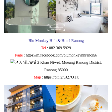
Blu Monkey Hub & Hotel Ranong
Tel
: 082 369 5929
Page
:
https://m.facebook.com/blumonkeyhhranong/
เขานิเวศน์ 2 Khao Niwet, Mueang Ranong District,
Ranong 85000
Map
:
https://bit.ly/3J27QTg