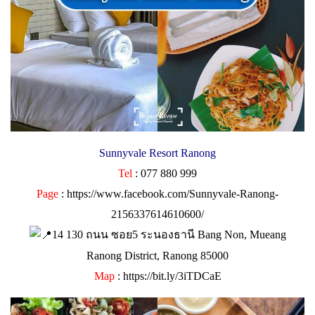
Sunnyvale Resort Ranong
Tel
: 077 880 999
Page
:
https://www.facebook.com/Sunnyvale-Ranong-
2156337614610600/
14 130 ถนน ซอย5 ระนองธานี Bang Non, Mueang
Ranong District, Ranong 85000
Map
:
https://bit.ly/3iTDCaE