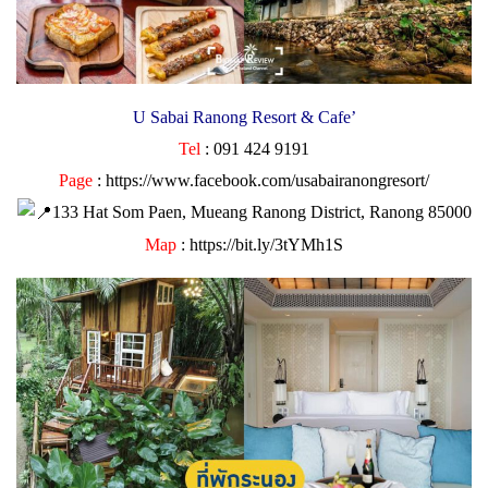
U Sabai Ranong Resort & Cafe’
Tel
: 091 424 9191
Page
:
https://www.facebook.com/usabairanongresort/
133 Hat Som Paen, Mueang Ranong District, Ranong 85000
M
a
p
:
https://bit.ly/3tYMh1S