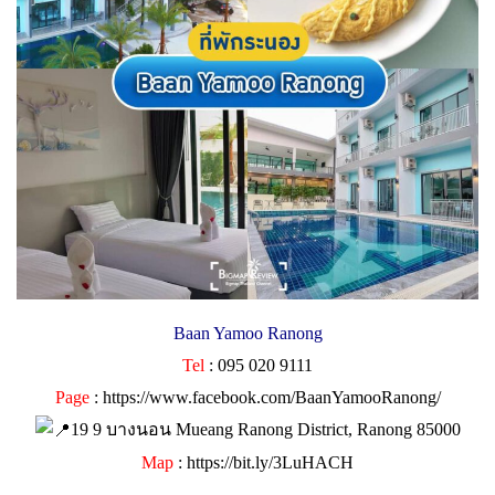
Baan Yamoo Ranong
Tel
: 095 020 9111
Page
:
https://www.facebook.com/BaanYamooRanong/
19 9 บางนอน Mueang Ranong District, Ranong 85000
Map
:
https://bit.ly/3LuHACH