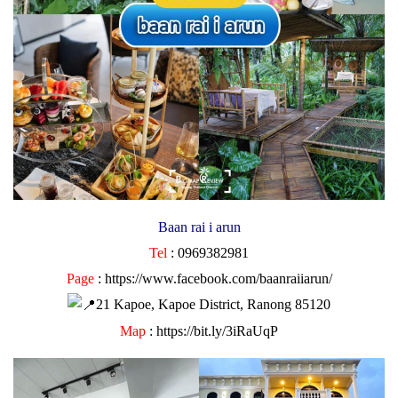
Baan rai i arun
Tel
: 0969382981
Page
:
https://www.facebook.com/baanraiiarun/
21 Kapoe, Kapoe District, Ranong 85120
Map
:
https://bit.ly/3iRaUqP