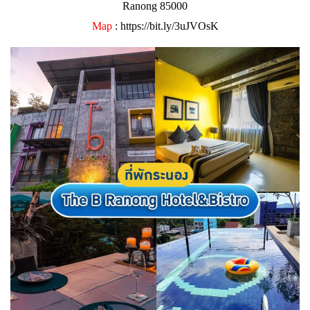
Ranong 85000
Map
:
https://bit.ly/3uJVOsK