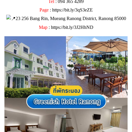
Tel
: 094 365 4289
Page
:
https://bit.ly/3qS3eZE
23 256 Bang Rin, Mueang Ranong District, Ranong 85000
Map
:
https://bit.ly/3J2HhND