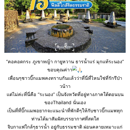
“คอคอดกระ ภูเขาหญ้า กายูหวาน ธารน้ำแร่ มุกแท้ระนอง”
ขอบคุณค่าา
เพื่อนๆชาวบิ๊กเเมพคงทราบกันเเล้วว่าที่นี่ที่ไหนใช่ที่รักรึป่า
วน้าา
เเต่ไม่ค่ะที่นี่คือ “ระนอง” เป็นจังหวัดที่อยู่ทางภาคใต้ตอนบน
ของThailand นั่นเอง
เป็นที่ที่บิ๊กเเมพอยากจะเเนะนำที่พักดีๆให้กับชาวบิ๊กเเมพทุก
ท่านได้มาสัมผัสบรรยากาศที่สดใส
จิบกาแฟใกล้ๆธารน้ำ อยู่กับธรรมชาติ ผ่อนคลายเหมาะแก่