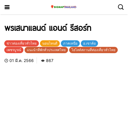
พรเสนาแลนด์ แอนด์ รีสอร์ท
ข่าวท่องเที่ยวทั่วไทย
นอนไหนดี
ภาคเหนือ
อ.เขาค้อ
เพชรบูรณ์
แนะนำที่พักทั่วประเทศไทย
ไฮไลท์สถานที่ท่องเที่ยวทั่วไทย
01 มี.ค. 2566
867