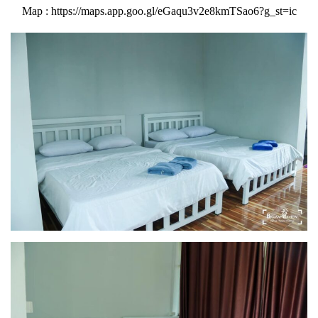
Map :
https://maps.app.goo.gl/eGaqu3v2e8kmTSao6?g_st=ic