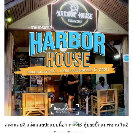
สเต็กเลยดิ สเต็กเลยป่ะเเบบนี้อ่าาา
หู้ยยยบิ๊กเเมพชวนกินอี