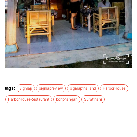
tags:
Bigmap
bigmapreview
bigmapthailand
HarborHouse
HarborHouseRestaurant
kohphangan
Suratthani