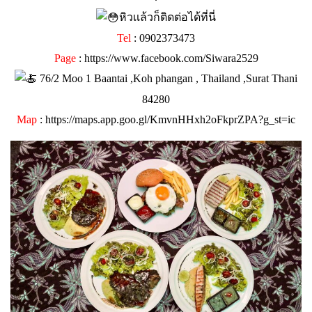
หิวเเล้วก็ติดต่อได้ที่นี่
Tel
: 0902373473
Page
:
https://www.facebook.com/Siwara2529
76/2 Moo 1 Baantai ,Koh phangan , Thailand ,Surat Thani
84280
Map
:
https://maps.app.goo.gl/KmvnHHxh2oFkprZPA?g_st=ic