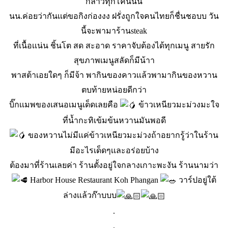
กล้าวทุกโคนนน
นน.ค่อยว่ากันเเต่ขอกิงก่องงง ฝรั่งถูกใจคนไทยก็ชื่นชอบบ วัน
นี้จะพามาร้านsteak
ที่เนื้อเเน่น ชิ้นโต สด สะอาด ราคาจับต้องได้ทุกเมนู สายรัก
สุขภาพเมนูสลัดก็มีน้าา
พาสต้าเอยใดๆ ก็มีจ้า พากินของคาวเเล้วพามากินของหวาน
ตบท้ายหน่อยดีกว่า
บิ๊กเเมพของเสนอเมนูเด็ดเลยคือ
ข้าวเหนียวมะม่วงมะใจ
ที่น้ำกะทิเข้มข้นหวานมันพอดี
ของหวานไม่มีเเค่ข้าวเหนียวมะม่วงถ้าอยากรู้ว่าในร้าน
มีอะไรเด็ดๆเเละอร่อยบ้าง
ต้องมาที่ร้านเลยค่า ร้านตั้งอยู่ใจกลางเกาะพะงัน ร้านนามว่า
Harbor House Restaurant Koh Phan
gan
วาร์ปอยู่ใต้
ล่างเเล้วก๊าบบบ
.
.