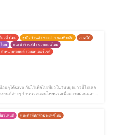
ี่ยวทั่วไทย
ธุรกิจ ร้านค้า ของฝาก ของที่ระลึก
ภาคใต้
วไทย
แนะนำร้านสปา นวดแผนไทย
์ จำหน่ายรถยนต์ รถมอตเตอร์ไซต์
วในวันหยุดยาวนี้ไปเลอ
กล้ามเนื้อ ร้านIT ร้านขายยาทุกชนิดที่เหมือนยกโรงพยาบาลมาจำหน่ายเอง สายเขียว สายใบก็มีนะค๊าาา หรือจะสายTattoo ก็ดีย์เหมือ
ที่ยวไหนดี
แนะนำที่พักทั่วประเทศไทย