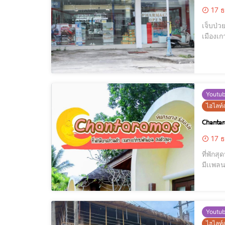
17 ธ
เจ็บป่ว
เมืองเกาะพะงัน ใครที่กลัวไม
อาการลูกค้า เพิ่มเติมมม Tel : 0869744256 Page : https://www.face
50/14 
Youtu
ไฮไลท์ส
Chantar
17 ธ
ที่พักสุดหร
มีเเพลนมาเที่ยวเกา
Youtu
ไฮไลท์ส