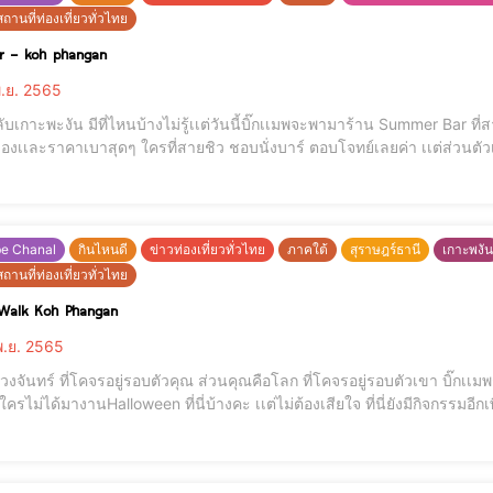
ถานที่ท่องเที่ยวทั่วไทย
 – koh phangan
.ย. 2565
พะงัน มีที่ไหนบ้างไม่รู้เเต่วันนี้บิ๊กเเมพจะพามาร้าน Summer Bar ที่สายดื่มต้องไม่พลาด บรรยากาศในร้านดีมาก พนักงาน
ยชิว ชอบนั่งบาร์ ตอบโจทย์เลยค่า เเต่ส่วนตัวเเอดชอบค็อกเทล รสชาติเลิศ นุ่มนวล ดื่มง่ายเเต่ไม่ร่วง
be Chanal
กินไหนดี
ข่าวท่องเที่ยวทั่วไทย
ภาคใต้
สุราษฎร์ธานี
เกาะพงัน
ถานที่ท่องเที่ยวทั่วไทย
 Walk Koh Phangan
.ย. 2565
อยู่รอบตัวเขา บิ๊กเเมพชวนมาดูดวงจันทร์ที่ร้าน Sunset Walk Koh Phangan
ีใครไม่ได้มางานHalloween ที่นี่บ้างคะ เเต่ไม่ต้องเสียใจ ที่นี่ยังมีกิจกรรม
อยากมานั่งชิวๆกินข้าว ฟังเพลง ดื่มนิดหน่อยกับเพื่อนๆ Sunsetมีอาหารให้