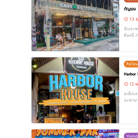
กัญเอง
13 ธ
ฉันจะพาเธอลอยย
ต้องมี 
กินไหน
Harbor 
12 พ
สเต็กเลยดิ สเ
จะพามาร้านsteak ที่เนื้อเเน่น ชิ้นโต สด สะอาด ราคาจ
เเล้วพามากิน
ไม่มี
Youtu