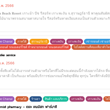
.พ. 2566
ช รีสอร์ท เกาะพะงัน จ.สุราษฎร์ธานี พาคุณสัมผัสกับ บรรยากาศริมทะเล บรรยากาศร่มรื่นภายในตกแต่ง
าสบายใจ รีสอร์ทริมหาดเงียบสงบเป็นส่วนตัวเหมาะกับการพักผ่อนชาร์จพลังให้หัวใจจากงาน มีกิจกรรมสนุกๆ
ทำตบอดการพักผ่อน มีสระว่ายน้ำกลางแจ้ง ไวไฟฟรี หรือแวะทานอาหาร จิบเคร
บุฟเฟต์ตั้งแต่
be Chanal
ภาคใต้
สุราษฎร์ธานี
เกาะพงัน
เกาะพะงัน
เช่ารถยนต์ เช่ามอร
มรถยนต์ รถมอเตอร์ไซต์ จำหน่ายรถยนต์ รถมอตเตอร์ไซต์
ไฮไลท์สถานที่ท่องเที่ยวทั่วไ
ike service
.ค. 2566
วทั้งทีเเต่ไม่ได้เอารถส่วนตัวมาหรือใครที่ไม่มีรถเเต่ตอนนี้กำลังอยากได้รถ 
ใครที่กำลังมีปัญหาในตัวเครื่องอยากเช็ค อยากซ่อมมาที่ เอ็นดูไบท์
be Chanal
ภาคใต้
ร้านยา
สินค้า และบริการ
เกาะพงัน
เกาะพะงัน
ไฮไ
mist pharmacy – เดอะ เคมมิสท ฟาร์มาซี