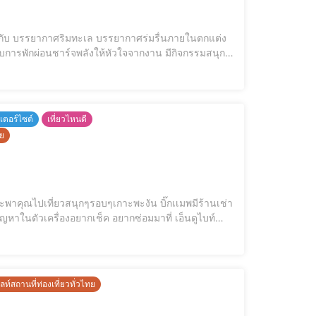
ื่องดื่มชิวๆ มีบริการทั้งกลางวันและกลางคืน อาหาร
์เตอร์ไซต์
เที่ยวไหนดี
ทย
ที่จะพาคุณไปเที่ยวสนุกๆรอบๆเกาะพะงัน บิ๊กเเมพมีร้านเช่า
เซอร์วิส ได้เลยค่าา เเต่ส่วนใครที่ อยากเช่ามอไซต์ไปขับเล่นรอบเกาะในช่วงมาเที่ยวพักผ่อนก็ได้เช่นกันน้าา ช่องทางการติดต่
ลท์สถานที่ท่องเที่ยวทั่วไทย