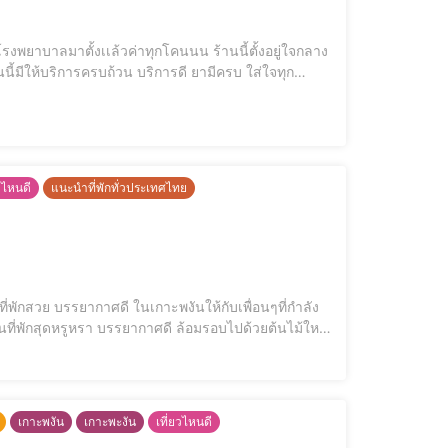
รงพยาบาลมาตั้งเเล้วค่าทุกโคนนน ร้านนี้ตั้งอยู่ใจกลาง
ยวไหนดี
แนะนำที่พักทั่วประเทศไทย
พื่อนๆที่กำลัง
สีเขียว ร่มรื่น สงบ เหมาะเป็นที่พักผ่อนหย่อนใจสุดๆ มีบริการอาหารเช้าให้เลือกเเบบAmerican breakfast หรือ Healthy Bowlเเละไม่เพียง
เกาะพงัน
เกาะพะงัน
เที่ยวไหนดี