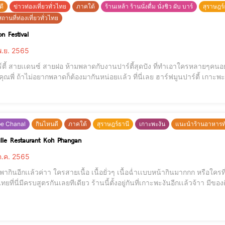
ดี
ข่าวท่องเที่ยวทั่วไทย
ภาคใต้
ร้านเหล้า ร้านนั่งดื่ม นั่งชิว ผับ บาร์
สุราษฎร์
ถานที่ท่องเที่ยวทั่วไทย
n Festival
.ย. 2565
ตี้ สายเเดนซ์ สายฝอ ห้ามพลาดกับงานปาร์ตี้สุดปัง ที่ทำเอาใครหลายๆคนอยู่น
าะพะงัน ในงานคือดีย์มาก ดีย์เว่อร์ ดีย์เเบบตะโกน มีการเเส
be Chanal
กินไหนดี
ภาคใต้
สุราษฎร์ธานี
เกาะพะงัน
แนะนำร้านอาหารทั
ille Restaurant Koh Phangan
.ค. 2565
อีกเเล้วค่าา ใครสายเนื้อ เนื้อยั่วๆ เนื้อฉ่ำเเบบหน้ากินมากกก หรือใครที่ชื่นชอบกินสเต็ก สายพาสต้า สปาเก็ตตี้ ซุป สลัดหรือ
ลยทีเดียว ร้านนี้ตั้งอยู่กันที่เกาะพะงันอีกเเล้วจ้าา มีของดีก็ต้องมาเเนะนำกันโหน่ยยย ร้านนี้ชื่อ Ratatouille