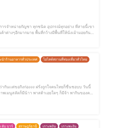
าต่างๆอีกมากมาย พื้นที่กว้างมีพื้นที่ให้นั่งเม้ามอยกัน
เยอะสุดๆ มานั่งยิ้มตาเยิ้มๆเป็นกับกัญเองกันเยอะๆๆนะกั๊บบ ข้อมูลเพิ่มเติม Tel : 061 593 5333 129 Ban Tai, เกาะพะงัน Surat
ะนำร้านอาหารทั่วประเทศ
ไฮไลท์สถานที่ท่องเที่ยวทั่วไทย
ิว ผับ บาร์
สุราษฎร์ธานี
เกาะพงัน
เกาะพะงัน