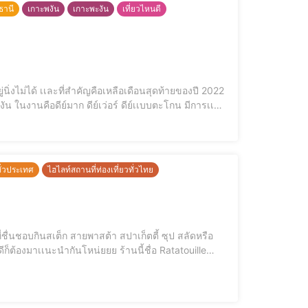
ธานี
เกาะพงัน
เกาะพะงัน
เที่ยวไหนดี
ิ่งไม่ได้ เเละที่สำคัญคือเหลือเดือนสุดท้ายของปี 2022
ดงควงไฟ มีที่ถ่ายรูป ใครที่มาเเล้วกำลังหิวเเนะนำร้านนี้เลยค่า Sunset ซันใจ ร้านอาหารริมหาด สั่งอาหารได้เลยเเบบเต็มคาราเบลเเน
่วประเทศ
ไฮไลท์สถานที่ท่องเที่ยวทั่วไทย
Restaurant Koh Phangan ราคาดีมากเว่อร์ อาหารอร่อย รสชาติเลิศ บริการดี สะอาด ปลอดภัยไว้ใจทุกเมนู ดูรูปภาพเเละคลิปมันยังไม