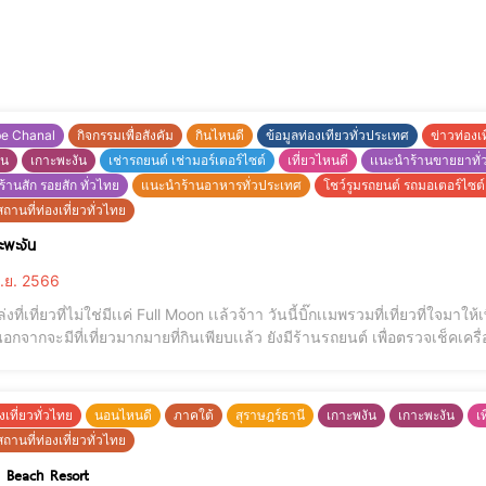
be Chanal
กิจกรรมเพื่อสังคัม
กินไหนดี
ข้อมูลท่องเทียวทั่วประเทศ
ข่าวท่องเท
ัน
เกาะพะงัน
เช่ารถยนต์ เช่ามอร์เตอร์ไซต์
เที่ยวไหนดี
เเนะนำร้านขายยาทั่
้านสัก รอยสัก ทั่วไทย
แนะนำร้านอาหารทั่วประเทศ
โชว์รูมรถยนต์ รถมอเตอร์ไซต
ถานที่ท่องเที่ยวทั่วไทย
าะพะงัน
ิ.ย. 2566
เที่ยวที่ไม่ใช่มีเเค่ Full Moon เเล้วจ้าา วันนี้บิ๊กเเมพรวมที่เที่ยวที่ใจมาให้เพื่อนๆได้save กันไว้เพื่อไปเที่ย
เที่ยวมากมายที่กินเพียบเเล้ว ยังมีร้านรถยนต์ เพื่อตรวจเช็คเครื่องยนต์ต่างๆ ร้านนวดเเผนไทยนวดเพื่อความผ่อนคลาย
งเที่ยวทั่วไทย
นอนไหนดี
ภาคใต้
สุราษฎร์ธานี
เกาะพงัน
เกาะพะงัน
เ
ถานที่ท่องเที่ยวทั่วไทย
 Beach Resort