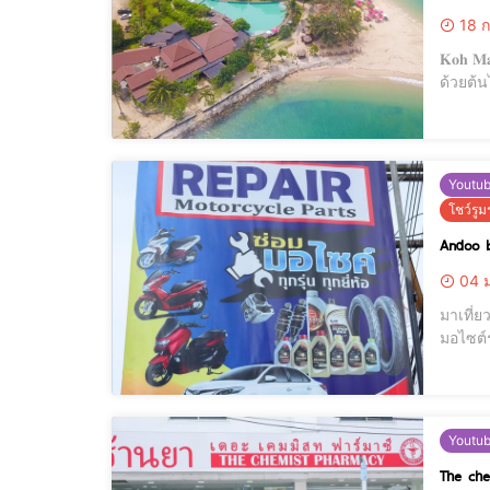
18 ก
𝐊𝐨𝐡 𝐌𝐚 𝐁𝐞𝐚𝐜𝐡 𝐑𝐞𝐬𝐨𝐫𝐭 เกาะม้า บี
ด้วยต้นไม้นานาพรรณสบายต
ให้ได้
เช้าเป็น
Youtu
โชว์รู
Andoo b
04 ม
มาเที่ย
มอไซต์ราคาดี เป็นกันเอง พร้อมมีบริการซ่อมรถมอไซต์ทุกยี่ห้อ ทุกรุ่น 
Youtu
The che