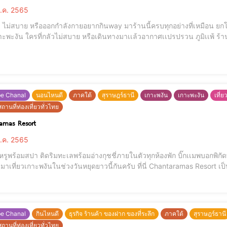
.ค. 2565
ย ไม่สบาย หรือออกกำลังกายอยากกินway มาร้านนี้ครบทุกอย่างที่เหมือน ยกโ
่สบาย หรือเดินทางมาเเล้วอากาศเเปรปรวน ภูมิเเพ้ ร้านนี้มีให้บริการครบถ้วน บริการดี ยามีครบ ใส่ใจทุก
book.com/thechemistpharmacy888?mibextid=LQQJ4d
เกาะพะงัน Surat
be Chanal
นอนไหนดี
ภาคใต้
สุราษฎร์ธานี
เกาะพงัน
เกาะพะงัน
เที่
ถานที่ท่องเที่ยวทั่วไทย
amas Resort
.ค. 2565
ูพร้อมสปา ติดริมทะเลพร้อมอ่างกุชชี่ภายในตัวทุกห้องพัก บิ๊กเเมพบอกพิกัดที่พักสวย บรรยากาศดี ในเกาะพงันให้กับเ
ะพงันในช่วงวันหยุดยาวนี้กันครับ ที่นี่ Chantaramas Resort เป็นที่พักสุดหรูหรา บรรยากาศดี ล้อมรอบไปด้วยต้นไม้ใหญ่
be Chanal
กินไหนดี
ธุรกิจ ร้านค้า ของฝาก ของที่ระลึก
ภาคใต้
สุราษฎร์ธานี
ถานที่ท่องเที่ยวทั่วไทย