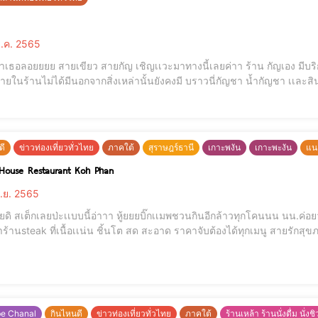
.ค. 2565
ยย สายเขียว สายกัญ เชิญเเวะมาทางนี้เลยค่าา ร้าน กัญเอง มีบริการจำหน่ายกัญชา ทุกชนิด อุปกรณ์ทุกอย่าง ที่สายนี้เขา
ภายในร้านไม่ได้มีนอกจากสิ่งเหล่านั้นยังคงมี บราวนี่กัญชา น้ำกัญชา เเละสินค้
ดี
ข่าวท่องเที่ยวทั่วไทย
ภาคใต้
สุราษฎร์ธานี
เกาะพงัน
เกาะพะงัน
แน
House Restaurant Koh Phan
.ย. 2565
ต็กเลยป่ะเเบบนี้อ่าาา หู้ยยยบิ๊กเเมพชวนกินอีกล้าวทุกโคนนน นน.ค่อยว่ากันเเต่ขอกิงก่องงง ฝรั่งถูกใจคนไทยก็ชื่นชอบบ วันนี้
ับต้องได้ทุกเมนู สายรักสุขภาพเมนูสลัดก็มีน้าา พาสต้าเอยใดๆ ก็มีจ้า พากินของคาว
ของหวานตบท้ายหน่อยดีกว่า บิ๊กเเมพของเสนอเมนูเด็ดเลยคือ ข้าวเหนียวมะม่วงมะใจที่น้ำกะทิเข้มข้นหวานมันพอดี ของหวาน
be Chanal
กินไหนดี
ข่าวท่องเที่ยวทั่วไทย
ภาคใต้
ร้านเหล้า ร้านนั่งดื่ม นั่งช