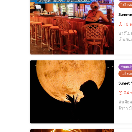
ไฮไลท์ส
Summer
10 พ
บาร์ไม่ลับเกาะ
เป็นกันเองเเละราคาเบาสุดๆ ใครที่สา
Youtu
ไฮไลท์ส
Sunset
04 พ
ฉันคือดวงจันทร์ ที่โคจรอยู่รอบตัวคุณ ส่วนคุณคือโลก ที่โคจร
จ้าาา ม
กก หรือ