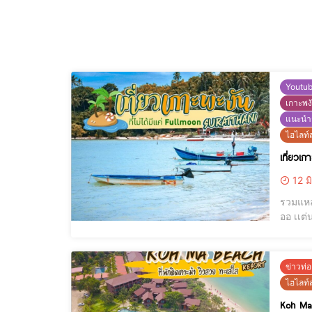
Youtu
เกาะพง
แนะนำร
ไฮไลท์ส
เที่ยวเก
12 ม
รวมแหล่งที่
ออ เเต่นอกจากจะมีที่
ข่าวท่อ
ไฮไลท์ส
Koh Ma