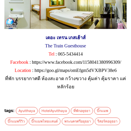
เดอะ เทรน เกสเฮ้าส์
The Train Guesthouse
Tel
: 065-5434414
Facebook
:
https://www.facebook.com/1158041380996309/
Location
:
https://goo.gl/maps/omEfgm5dVXBPV38e6
ที่พัก บรรยากาศดี ห้องสะอาด กว้างขวาง คุ้มค่า คุ้มราคา แค่
หลักร้อย
tags:
Ayutthaya
HotelAyutthaya
ที่พักอยุธยา
บิ๊กเเมพ
บิ๊กเเมพรีวิว
บิ๊กเเมพไทยเเลนด์
พระนครศรีอยุธยา
รีสอร์ทอยุธยา