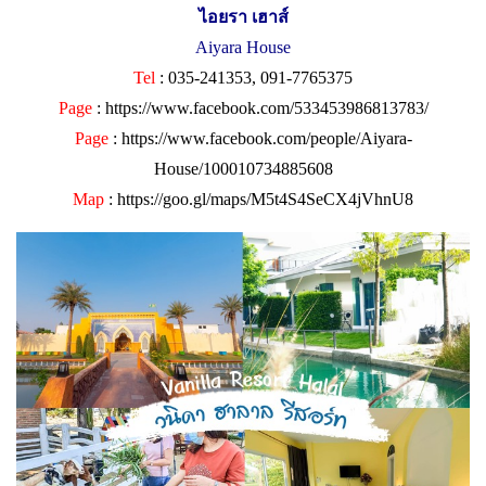
ไอยรา เฮาส์
Aiyara House
Tel
: 035-241353, 091-7765375
Page
:
https://www.facebook.com/533453986813783/
Page
:
https://www.facebook.com/people/Aiyara-
House/100010734885608
Map
:
https://goo.gl/maps/M5t4S4SeCX4jVhnU8