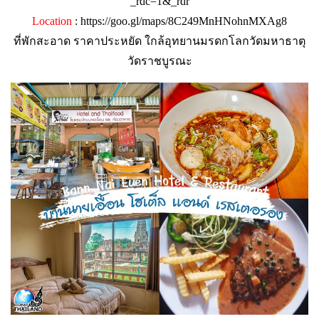
_rdc=1&_rdr
Location
:
https://goo.gl/maps/8C249MnHNohnMXAg8
ที่พักสะอาด ราคาประหยัด ใกล้อุทยานมรดกโลกวัดมหาธาตุ
วัดราชบูรณะ