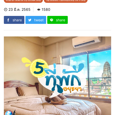
23 มี.ค. 2565
1580
share
tweet
share