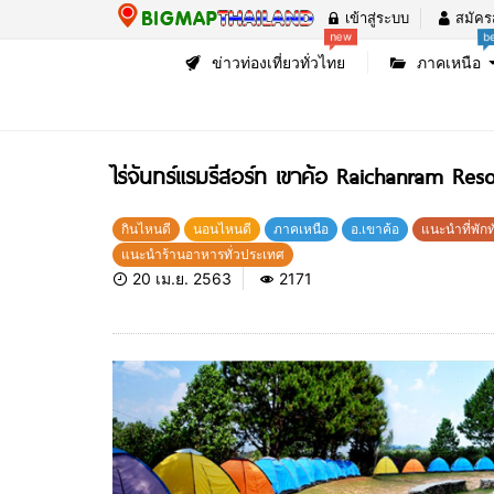
เข้าสู่ระบบ
สมัคร
new
b
ข่าวท่องเที่ยวทั่วไทย
ภาคเหนือ
ไร่จันทร์แรมรีสอร์ท เขาค้อ Raichanram Reso
กินไหนดี
นอนไหนดี
ภาคเหนือ
อ.เขาค้อ
แนะนำที่พัก
แนะนำร้านอาหารทั่วประเทศ
20 เม.ย. 2563
2171