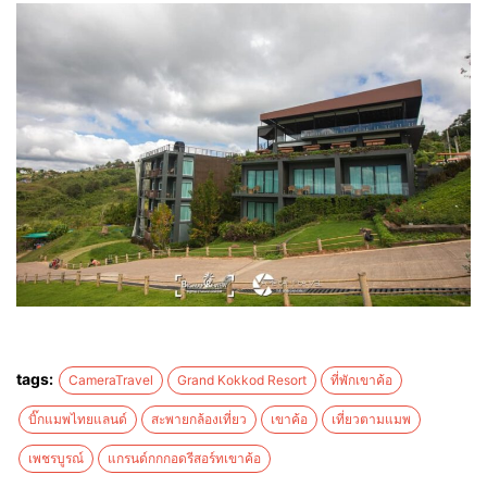
tags:
CameraTravel
Grand Kokkod Resort
ที่พักเขาค้อ
บิ๊กแมพไทยแลนด์
สะพายกล้องเที่ยว
เขาค้อ
เที่ยวตามแมพ
เพชรบูรณ์
แกรนด์กกกอดรีสอร์ทเขาค้อ