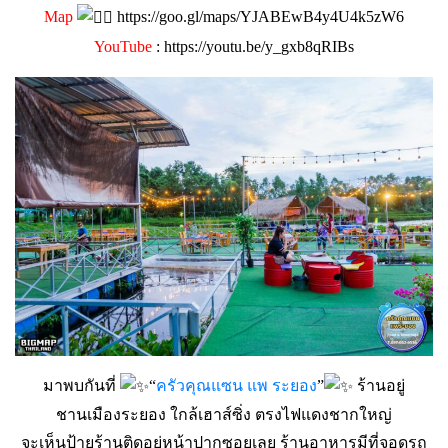
Map
https://goo.gl/maps/YJABEwB4y4U4k5zW6
YouTube
:
https://youtu.be/y_gxb8qRIBs
มาพบกันที่
“
ครัวคุณแซน แพ ระยอง
”
ร้านอยู่
ชานเมืองระยอง ใกล้เฮาส์ซิ่ง ตรงไฟแดงชากใหญ่
จะเห็นป้ายร้านติดอยู่หน้าปากซอยเลย ร้านอาหารมีที่จอดรถ