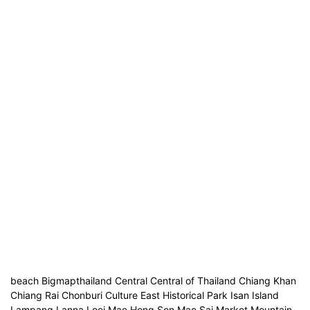
beach Bigmapthailand Central Central of Thailand Chiang Khan
Chiang Rai Chonburi Culture East Historical Park Isan Island
Lampang Lanna Loei Mae Hong Son Mae Sai Market Mountain