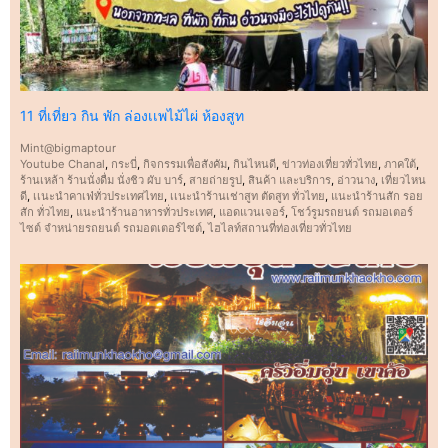
11 ที่เที่ยว กิน พัก ล่องเเพไม้ไผ่ ห้องสูท
Mint@bigmaptour
Youtube Chanal
,
กระบี่
,
กิจกรรมเพื่อสังคัม
,
กินไหนดี
,
ข่าวท่องเที่ยวทั่วไทย
,
ภาคใต้
,
ร้านเหล้า ร้านนั่งดื่ม นั่งชิว ผับ บาร์
,
สายถ่ายรูป
,
สินค้า และบริการ
,
อ่าวนาง
,
เที่ยวไหน
ดี
,
เเนะนำคาเฟ่ทั่วประเทศไทย
,
เเนะนำร้านเช่าสูท ตัดสูท ทั่วไทย
,
แนะนำร้านสัก รอย
สัก ทั่วไทย
,
แนะนำร้านอาหารทั่วประเทศ
,
แอดแวนเจอร์
,
โชว์รูมรถยนต์ รถมอเตอร์
ไซต์ จำหน่ายรถยนต์ รถมอตเตอร์ไซต์
,
ไฮไลท์สถานที่ท่องเที่ยวทั่วไทย