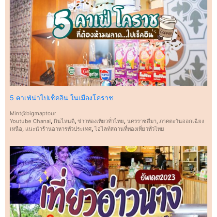
5 คาเฟ่น่าไปเช็คอิน ในเมืองโคราช
Mint@bigmaptour
Youtube Chanal
,
กินไหนดี
,
ข่าวท่องเที่ยวทั่วไทย
,
นครราชสีมา
,
ภาคตะวันออกเฉียง
เหนือ
,
แนะนำร้านอาหารทั่วประเทศ
,
ไฮไลท์สถานที่ท่องเที่ยวทั่วไทย