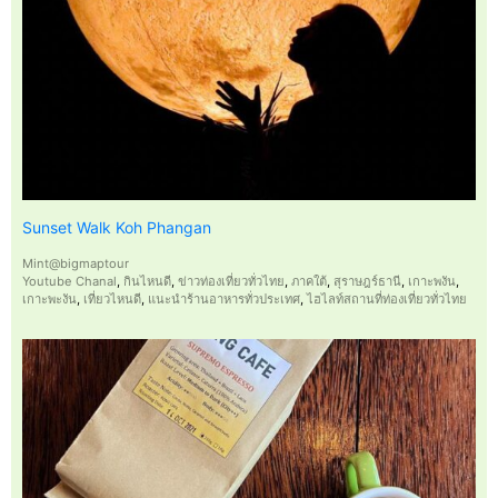
Sunset Walk Koh Phangan
Mint@bigmaptour
Youtube Chanal
,
กินไหนดี
,
ข่าวท่องเที่ยวทั่วไทย
,
ภาคใต้
,
สุราษฎร์ธานี
,
เกาะพงัน
,
เกาะพะงัน
,
เที่ยวไหนดี
,
แนะนำร้านอาหารทั่วประเทศ
,
ไฮไลท์สถานที่ท่องเที่ยวทั่วไทย