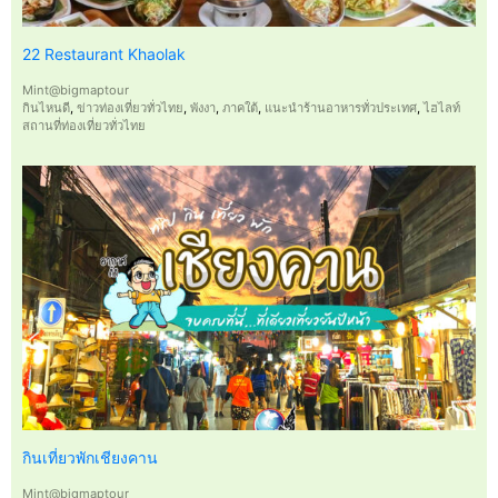
22 Restaurant Khaolak
Mint@bigmaptour
กินไหนดี
,
ข่าวท่องเที่ยวทั่วไทย
,
พังงา
,
ภาคใต้
,
แนะนำร้านอาหารทั่วประเทศ
,
ไฮไลท์
สถานที่ท่องเที่ยวทั่วไทย
กินเที่ยวพักเชียงคาน
Mint@bigmaptour