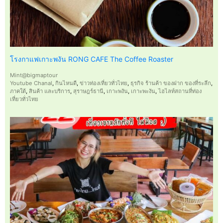
โรงกาแฟเกาะพงัน RONG CAFE The Coffee Roaster
Mint@bigmaptour
Youtube Chanal
,
กินไหนดี
,
ข่าวท่องเที่ยวทั่วไทย
,
ธุรกิจ ร้านค้า ของฝาก ของที่ระลึก
,
ภาคใต้
,
สินค้า และบริการ
,
สุราษฎร์ธานี
,
เกาะพงัน
,
เกาะพะงัน
,
ไฮไลท์สถานที่ท่อง
เที่ยวทั่วไทย