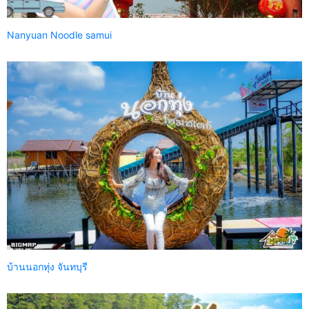
Nanyuan Noodle samui
บ้านนอกทุ่ง จันทบุรี