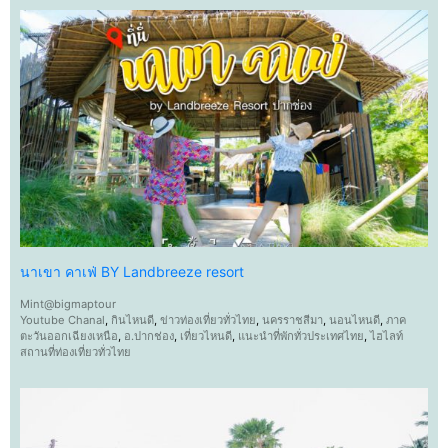
นาเขา คาเฟ่ BY Landbreeze resort
Mint@bigmaptour
Youtube Chanal
,
กินไหนดี
,
ข่าวท่องเที่ยวทั่วไทย
,
นครราชสีมา
,
นอนไหนดี
,
ภาค
ตะวันออกเฉียงเหนือ
,
อ.ปากช่อง
,
เที่ยวไหนดี
,
แนะนำที่พักทั่วประเทศไทย
,
ไฮไลท์
สถานที่ท่องเที่ยวทั่วไทย