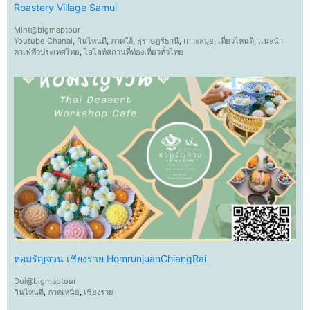
Roastery Village Samui
Mint@bigmaptour
Youtube Chanal
,
กินไหนดี
,
ภาคใต้
,
สุราษฎร์ธานี
,
เกาะสมุย
,
เที่ยวไหนดี
,
เเนะนำ
คาเฟ่ทั่วประเทศไทย
,
ไฮไลท์สถานที่ท่องเที่ยวทั่วไทย
หอมรัญจวน เชียงราย HomrunjuanChiangRai
Dui@bigmaptour
กินไหนดี
,
ภาคเหนือ
,
เชียงราย