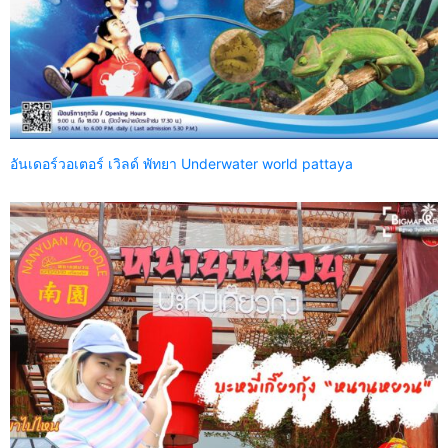
อันเดอร์วอเตอร์ เวิลด์ พัทยา Underwater world pattaya