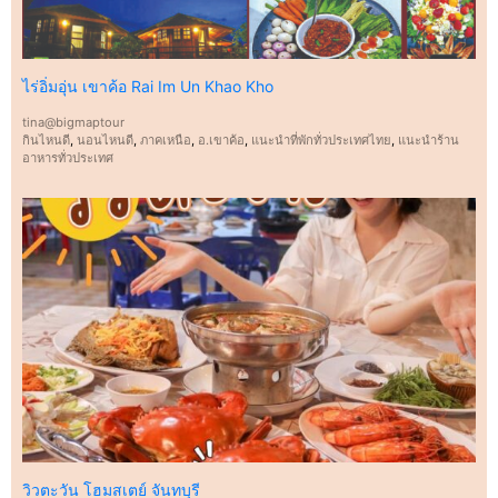
ไร่อิ่มอุ่น เขาค้อ Rai Im Un Khao Kho
tina@bigmaptour
กินไหนดี
,
นอนไหนดี
,
ภาคเหนือ
,
อ.เขาค้อ
,
แนะนำที่พักทั่วประเทศไทย
,
แนะนำร้าน
อาหารทั่วประเทศ
วิวตะวัน โฮมสเตย์ จันทบุรี