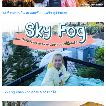
13 ที่ ตะลอนกิน ตะลอนช๊อป สุดชิว @Phuket
Sky Fog Khao kho สกาย ฟอก เขาค้อ