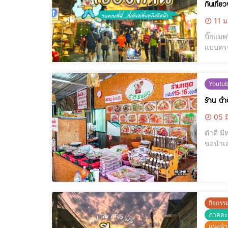
กินเที่ย
11 ม
บิ๊กแมพ
แบบครบจ
ที่ไหนบ้างไปชมกันโลดดด ------------
ราคา : 
Youtu
05 ม
ตำดี ม
ขอนำเส
ร้าน ก็
ยอดกันเ
กิจกรรม
ภาคตะ
แนะนำร