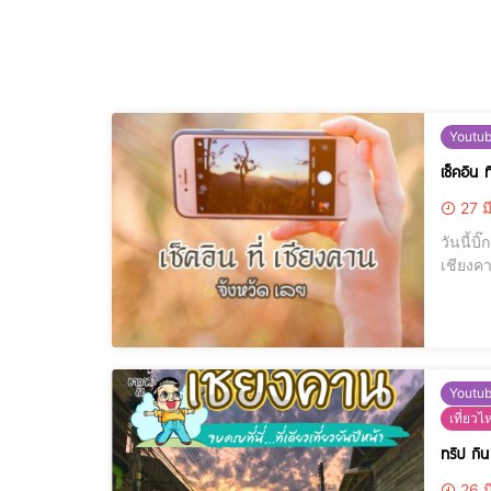
Youtu
เช็คอิน ท
27 ม
วันนี้บิ๊กแม
เชียงคาน ในปั
Youtu
เที่ยวไ
ทริป กิน
26 ม