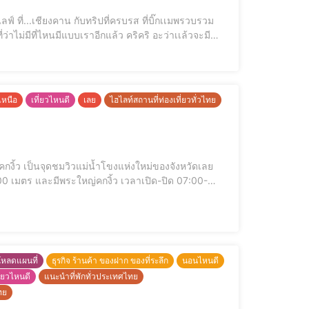
ครบรส ที่บิ๊กเเมพรวบรวม
เหนือ
เที่ยวไหนดี
เลย
ไฮไลท์สถานที่ท่องเที่ยวทั่วไทย
ังหวัดเลย
ะใหญ่คกงิ้ว เวลาเปิด-ปิด 07:00-
18:00น. รถรับส่งเวียน ไป-กลับคนละ 20 บาท เด็กฟรี รองเท้าเดินบนสกายวอล์คคู่ละ 30 บาท Map : https://goo.gl/maps/NPNt
โหลดแผนที่
ธุรกิจ ร้านค้า ของฝาก ของที่ระลึก
นอนไหนดี
ี่ยวไหนดี
แนะนำที่พักทั่วประเทศไทย
ทย