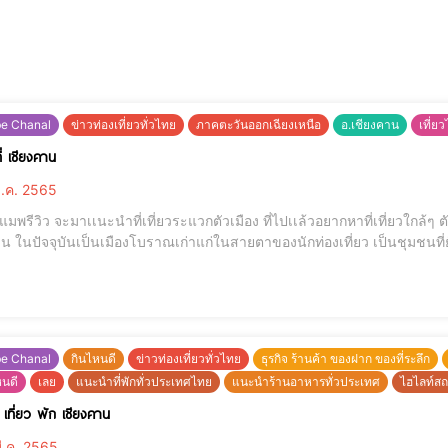
be Chanal
ข่าวท่องเที่ยวทั่วไทย
ภาคตะวันออกเฉียงเหนือ
อ.เชียงคาน
เที่ย
ี่ เชียงคาน
ี.ค. 2565
พรีวิว จะมาเเนะนำที่เที่ยวระแวกตัวเมือง ที่ไปเเล้วอยากหาที่เที่ยวใกล้ๆ ตัวถนนคนเดิน จะมีอะไรบ้างลองมาดูกันดีกว่าค่ะ เมือง
จจุบันเป็นเมืองโบราณเก่าแก่ในสายตาของนักท่องเที่ยว เป็นชุมชนที่ยังคงความเป็นเอกลักษณ์เฉพาะตัวมาได้ยาวนานกว่า
be Chanal
กินไหนดี
ข่าวท่องเที่ยวทั่วไทย
ธุรกิจ ร้านค้า ของฝาก ของที่ระลึก
หนดี
เลย
แนะนำที่พักทั่วประเทศไทย
แนะนำร้านอาหารทั่วประเทศ
ไฮไลท์สถา
 เที่ยว พัก เชียงคาน
ี.ค. 2565