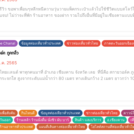
วิว ขอพาเพื่อนๆหลีกหนีความวุ่นวายแพ็คกระเป๋าเเล้วไปใช้ชีวิตแบบสโลว์ไลฟ์ ที่...เชียงคาน กับทริปที่
พัก ร้านอาหาร ของฝาก รวมไปถึงอื่นที่มีอยู่ในเชียงคานแบบที่ว่าไม่มีที่ไหนมีแบบเราอีกแล้ว คริคริ อะว่าเเล้วจะมี
 โอลด์ เชียงคาน บูติกโฮเทล Tel : 088 340 3999 หรือ 042 822 119 Facebook :
//www.facebook.com/T
be Chanal
ข้อมูลท่องเทียวทั่วประเทศ
ข่าวท่องเที่ยวทั่วไทย
ภาคตะวันออกเฉียง
์ค ภูคกงิ้ว
ี.ค. 2565
เเลนด์ พาทุกคนมาที่ อำเภอ เชียงคาน จังหวัด เลย ที่นี่คือ สกายวอล์ค ภูคกงิ้ว เป็นจุดชมวิวแม่น้ำโขงแห่งใหม่ของจ
จกใส สูงจากระดับแม่น้ำกว่า 80 เมตร ทางเดินกว้าง 2 เมตร ยาวกว่า 100 เมตร และมีพร
เพื่อสังคัม
กินไหนดี
ข้อมูลท่องเทียวทั่วประเทศ
ข่าวท่องเที่ยวทั่วไทย
ดาวน์
วันออก
ร้านเหล้า ร้านนั่งดื่ม นั่งชิว ผับ บาร์
สินค้า และบริการ
อ.เชียงคาน
เท
้านอาหารทั่วประเทศ
แผนที่เส้นทางท่องเที่ยวทั่วไทย
ไฮไลท์สถานที่ท่องเที่ยวทั่วไ