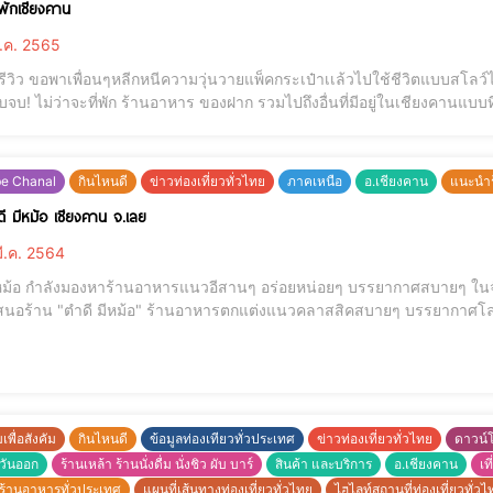
วพักเชียงคาน
.ค. 2565
รีวิว ขอพาเพื่อนๆหลีกหนีความวุ่นวายแพ็คกระเป๋าเเล้วไปใช้ชีวิตแบบสโลว์ไลฟ
บ! ไม่ว่าจะที่พัก ร้านอาหาร ของฝาก รวมไปถึงอื่นที่มีอยู่ในเชียงคานแบบที่ว
-------------------------- ดิ โอลด์ เชียงคาน บูติกโฮเทล Tel: 088 340 3999 หรือ 042 822 119
เร
be Chanal
กินไหนดี
ข่าวท่องเที่ยวทั่วไทย
ภาคเหนือ
อ.เชียงคาน
แนะนำร
ร้าน ตำดี มีหม้อ เชียงคาน จ.เลย
ี.ค. 2564
ีหม้อ กำลังมองหาร้านอาหารแนวอีสานๆ อร่อยหน่อยๆ บรรยากาศสบายๆ ในจังหวั
นอร้าน "ตำดี มีหม้อ" ร้านอาหารตกแต่งแนวคลาสสิคสบายๆ บรรยากาศโ
อร่อยไม่แพ้กัน ยิ่งเมนูตำ ลาบ น้ำตก แซ่บจนต้องบอกต่อแต่เมนูอื่นๆจากทางร
ลยทีเดียว ไม่ว่าจะเป็น อ
เพื่อสังคัม
กินไหนดี
ข้อมูลท่องเทียวทั่วประเทศ
ข่าวท่องเที่ยวทั่วไทย
ดาวน์
วันออก
ร้านเหล้า ร้านนั่งดื่ม นั่งชิว ผับ บาร์
สินค้า และบริการ
อ.เชียงคาน
เท
้านอาหารทั่วประเทศ
แผนที่เส้นทางท่องเที่ยวทั่วไทย
ไฮไลท์สถานที่ท่องเที่ยวทั่วไ