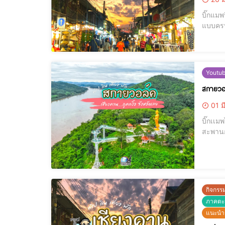
บิ๊กแมพรี
แบบครบจบ! ไม่ว่าจะที่
ที่ไหนบ้างไปชมกันโลดดดด ดิ
https:
Youtu
สกายวอล
01 ม
บิ๊กเเมพไทย
สะพานกระ
กิจกรรม
ภาคตะ
แนะนำร