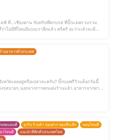
์ ที่...เชียงคาน กับทริปที่ครบรส ที่บิ๊กเเมพรวบรวม
่าไม่มีที่ไหนมีแบบเราอีกแล้ว คริคริ อะว่าเเล้วจะมี
้านอาหารทั่วประเทศ
ดเลยอยู่หรือเปล่าละครับ? บิ๊กแมพรีวิวบล็อกวันนี้
ล่งๆสบายๆ นอกจากการตกแต่งร้านแล้ว อาหารจากทาง
้านก็อร่อยไม่แพ้กันไม่ว่าจะเป็นชาบู ปลาตางๆก็อรอ่ยสุด
โหลดแผนที่
ธุรกิจ ร้านค้า ของฝาก ของที่ระลึก
นอนไหนดี
ี่ยวไหนดี
แนะนำที่พักทั่วประเทศไทย
ทย