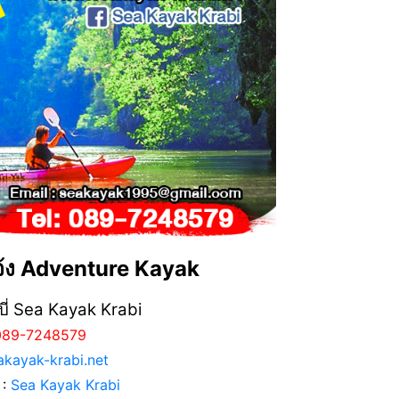
้ง Adventure Kayak
บี่ Sea Kayak Krabi
 089-7248579
kayak-krabi.net
 :
Sea Kayak Krabi