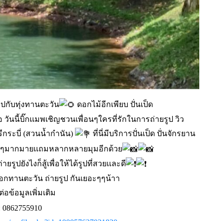
ูปกับทุ่งทานตะวัน
ดอกไม้อีกเพียบ ปั่นเป็ด
อ วันนี้บิ๊กเเมพเชิญชวนเพื่อนๆใครที่รักในการถ่ายรูป วิว
ีกระบี่ (สวนน้ำกำนัน)
ที่นี่มีบริการปั่นเป็ด ปั่นจักรยาน
ปสวยๆมากมายเเถมหลากหลายมุมอีกด้วย
รูปยังไงก็สู้เพื่อให้ได้รูปที่สวยเเละดี
อกทานตะวัน ถ่ายรูป กันเยอะๆๆน้าา
ต่อข้อมูลเพิ่มเติม
 : 0862755910