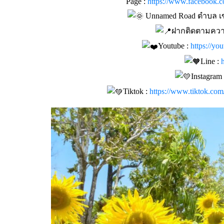
Page :
https://www.facebook.
Unnamed Road ตำบล เขา
ฝากติดตามควา
Youtube :
https://y
Line :
Instagram 
Tiktok :
https://www.tiktok.