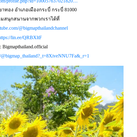
com/profile.php?id=100057637021820…
ทอง อำเภอเมืองกระบี่ กระบี่ 81000
มสนุกสนานจากพวกเราได้ที่
outube.com/@bigmapthailandchannel
https://lin.ee/QRBXltF
: Bigmapthailand.official
com/@bigmap_thailand?_t=8XiveNNU7Fa&_r=1