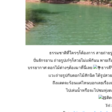
ธรรมชาติที่ใครๆก็ต้องการ สายถ่ายร
ปั่นจักรยาน ถ่ายรูปเก๋ๆก็สวยไม่เเพ้กันน พายเรื
บรรยากาศ ดอกไม้ต่างๆต้องมาที่นี่เลย
ธารคีร
เเวะถ่ายรูปกับดอกไม้สักนิด ได้รู
ถึงเเดดจะร้อนเเค่ไหนบอกเลยเรื่องถ่าย
ไปเล่นน้ำหรือจะไปชมทุ่งด
ติด
Tel