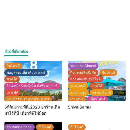
เรื่องที่เกี่ยวข้อง
กินไหนดี
Youtube Chanal
ข้อมูลท่องเทียวทั่วประเทศ
กิจกรรมเพื่อสังคัม
กินไหนดี
ภาคใต้
ข่าวท่องเที่ยวทั่วไทย
ร้านเหล้า ร้านนั่งดื่ม นั่งชิว ผับ บาร์
นอนไหนดี
ภาคใต้
เกาะพีพี
สายถ่ายรูป
สุราษฎร์ธานี
แนะนำร้านอาหารทั่วประเทศ
เกาะสมุย
เที่ยวไหนดี
ไฮไลท์สถานที่ท่องเที่ยวทั่วไทย
แนะนำที่พักทั่วประเทศไทย
8ที่กินเกาะพีพี_2023 ยกร้านเด็ด
Shiva Samui
แนะนำร้านอาหารทั่วประเทศ
มาไว้ที่นี่ เที่ยวพีพีไม่มีอด
ไฮไลท์สถานที่ท่องเที่ยวทั่วไทย
Youtube Chanal
กินไหนดี
กินไหนดี