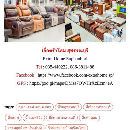
เอ็กตร้าโฮม สุพรรณบุรี
Extra Home Suphanburi
Tel
: 035-440222, 086-3811488
Facebook
:
https://www.facebook.com/extrahome.sp/
GPS
:
https://goo.gl/maps/DMsa7QWHrXzEcm4eA
tags:
ญศา เฮลท์ แอนด์ สปา
ที่กินสุพรรณบุรี
ที่เที่ยวสุพรรณบุรี
บิ๊กเเมพ
บิ๊กเเมพรีวิว
บิ๊กเเมพไทยเเลนดื
ปั้นคำหอม
ราชพฤกษ์ อพาร์ทเม้นท์
ร้านอาหาร บ้านเรือนไทย