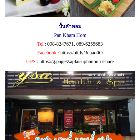
ปั้นคำหอม
Pan Kham Hom
Tel
: 098-8247671, 089-6255683
Facebook
:
https://bit.ly/3euao0O
GPS
:
https://g.page/Zaplaisuphanburi?share