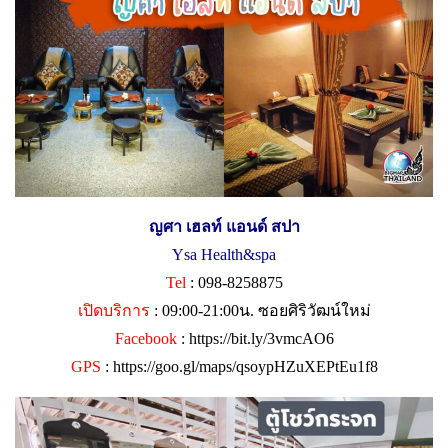
ญศา เฮลท์ แอนด์ สปา
Ysa Health&spa
Tel
: 098-8258875
เปิดบริการ
: 09:00-21:00น. ซอยศิริวัฒน์ใหม่
Facebook
:
https://bit.ly/3vmcAO6
GPS
:
https://goo.gl/maps/qsoypHZuXEPtEu1f8