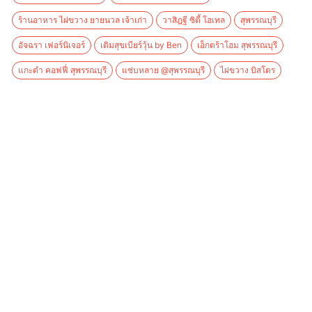
ร้านอาหาร ไผ่ขวาง ยายนวล เจ้าเก่า
วาสิฎฐี ซิตี้ โฮเทล
สุพรรณบุรี
อัจฉรา เฟอร์นิเจอร์
เติมสุขเบียร์วุ้น by Ben
เอ็กตร้าโฮม สุพรรณบุรี
แกะดำ คอฟฟี่ สุพรรณบุรี
แซ่บหลาย @สุพรรณบุรี
ไผ่ขวาง บิสโตร