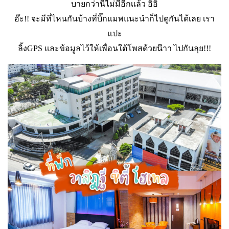
บายกว่านี้ไม่มีอีกเเล้ว อิอิ
อ๊ะ!! จะมีที่ไหนกันบ้างที่บิ๊กแมพแนะนำก็ไปดูกันได้เลย เรา
แปะ
ลิ้งGPS และข้อมูลไว้ให้เพื่อนใต้โพสด้วยน๊าา ไปกันลุย!!!