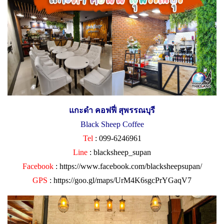
แกะดำ คอฟฟี่ สุพรรณบุรี
Black Sheep Coffee
Tel
: 099-6246961
Line
: blacksheep_supan
Facebook
:
https://www.facebook.com/blacksheepsupan/
GPS
:
https://goo.gl/maps/UrM4K6sgcPrYGaqV7