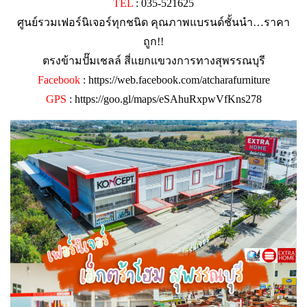
TEL
: 035-521625
ศูนย์รวมเฟอร์นิเจอร์ทุกชนิด คุณภาพแบรนด์ชั้นนำ…ราคา
ถูก!!
ตรงข้ามปั๊มเชลล์ สี่แยกแขวงการทางสุพรรณบุรี
Facebook
:
https://web.facebook.com/atcharafurniture
GPS
:
https://goo.gl/maps/eSAhuRxpwVfKns278