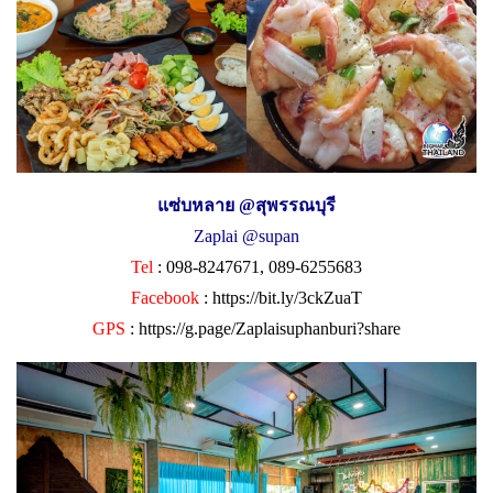
แซ่บหลาย @สุพรรณบุรี
Zaplai @supan
Tel
: 098-8247671, 089-6255683
Facebook
:
https://bit.ly/3ckZuaT
GPS
:
https://g.page/Zaplaisuphanburi?share