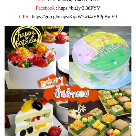
Facebook
:
https://bit.ly/3l38PYV
GPS
:
https://goo.gl/maps/KqaW7wt4rV8PpBmE9