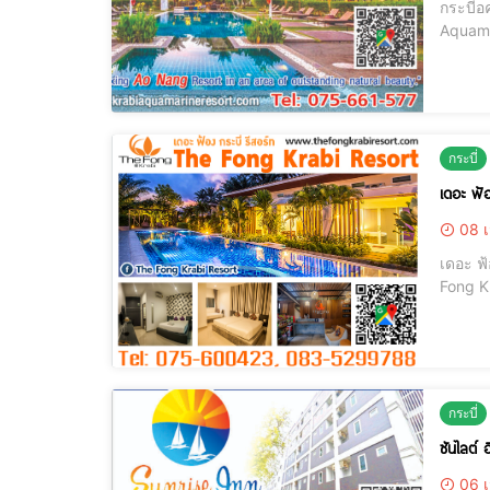
กระบี่
Aquama
ด้วยหน
กระบี่
เดอะ ฟ้
08 เ
เดอะ ฟ
Fong Kr
มีรถบริ
ปรับอา
กระบี่
ซันไลต์ 
06 เ