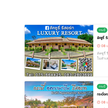
กระบี่
ลัคซูรี่
08 เ
ลัคซูร
ในทำเล
มากมายท
สาธารณ
กระบี่
กระบี่อ
08 เ