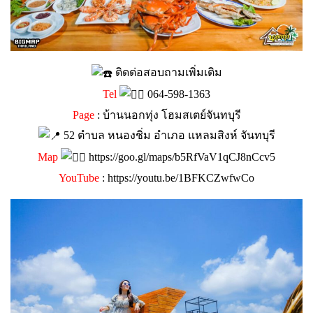
ติดต่อสอบถามเพิ่มเติม
Tel
064-598-1363
Page
:
บ้านนอกทุ่ง โฮมสเตย์จันทบุรี
52 ตำบล หนองชิ่ม อำเภอ แหลมสิงห์ จันทบุรี
Map
https://goo.gl/maps/b5RfVaV1qCJ8nCcv5
YouTube
:
https://youtu.be/1BFKCZwfwCo