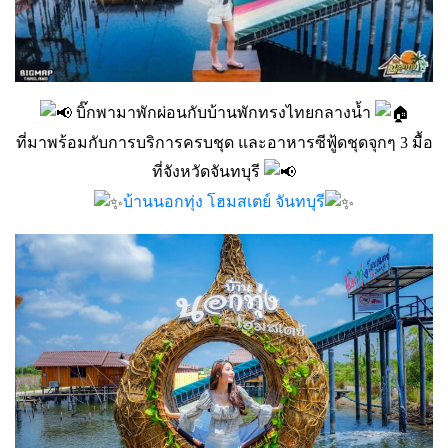
บิ๊กพามาพักผ่อนกับบ้านพักทรงไทยกลางน้ำ
ที่มาพร้อมกับการบริการครบชุด และอาหารซีฟู้ดชุดจุกๆ 3 มื้อ
ที่จังหวัดจันทบุรี
บ้านนอกทุ่ง โฮมสเตย์ จันทบุรี