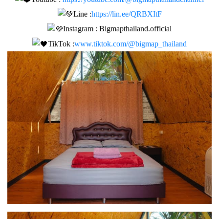
Line :
https://lin.ee/QRBXItF
Instagram : Bigmapthailand.official
TikTok :
www.tiktok.com/@bigmap_thailand