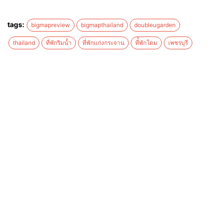
tags:
bigmapreview
bigmapthailand
doubleugarden
thailand
ที่พักริมน้ำ
ที่พักแก่งกระจาน
ที่ัพักโดม
เพชรบุรี