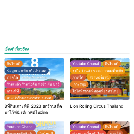
เรื่องที่เกี่ยวข้อง
กินไหนดี
Youtube Chanal
กินไหนดี
ข้อมูลท่องเทียวทั่วประเทศ
ธุรกิจ ร้านค้า ของฝาก ของที่ระลึก
ภาคใต้
ภาคใต้
สุราษฎร์ธานี
ร้านเหล้า ร้านนั่งดื่ม นั่งชิว ผับ บาร์
เกาะสมุย
เกาะพีพี
ไฮไลท์สถานที่ท่องเที่ยวทั่วไทย
แนะนำร้านอาหารทั่วประเทศ
ไฮไลท์สถานที่ท่องเที่ยวทั่วไทย
8ที่กินเกาะพีพี_2023 ยกร้านเด็ด
Lion Rolling Circus Thailand
มาไว้ที่นี่ เที่ยวพีพีไม่มีอด
Youtube Chanal
Youtube Chanal
กินไหนดี
กิจกรรมเพื่อสังคัม
กินไหนดี
ข่าวท่องเที่ยวทั่วไทย
ภาคใต้