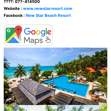
????:
077-414500
Website :
www.newstarresort.com
Facebook :
New Star Beach Resort