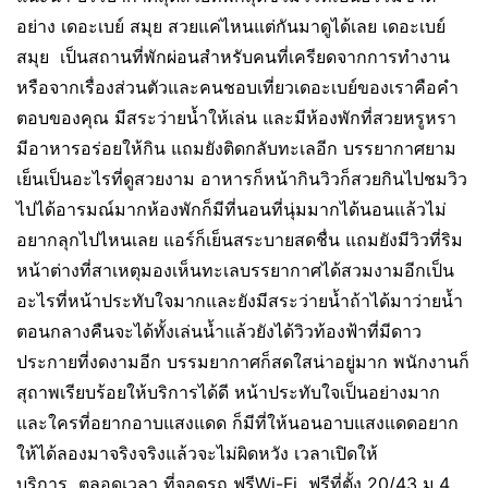
อย่าง เดอะเบย์ สมุย สวยแค่ไหนแต่กันมาดูได้เลย เดอะเบย์
สมุย เป็นสถานที่พักผ่อนสำหรับคนที่เครียดจากการทำงาน
หรือจากเรื่องส่วนตัวและคนชอบเที่ยวเดอะเบย์ของเราคือคำ
ตอบของคุณ มีสระว่ายน้ำให้เล่น และมีห้องพักที่สวยหรูหรา
มีอาหารอร่อยให้กิน แถมยังติดกลับทะเลอีก บรรยากาศยาม
เย็นเป็นอะไรที่ดูสวยงาม อาหารก็หน้ากินวิวก็สวยกินไปชมวิว
ไปได้อารมณ์มากห้องพักก็มีที่นอนที่นุ่มมากได้นอนแล้วไม่
อยากลุกไปไหนเลย แอร์ก็เย็นสระบายสดชื่น แถมยังมีวิวที่ริม
หน้าต่างที่สาเหตุมองเห็นทะเลบรรยากาศได้สวมงามอีกเป็น
อะไรที่หน้าประทับใจมากและยังมีสระว่ายน้ำถ้าได้มาว่ายน้ำ
ตอนกลางคืนจะได้ทั้งเล่นน้ำแล้วยังได้วิวท้องฟ้าที่มีดาว
ประกายที่งดงามอีก บรรมยากาศก็สดใสน่าอยู่มาก พนักงานก็
สุถาพเรียบร้อยให้บริการได้ดี หน้าประทับใจเป็นอย่างมาก
และใครที่อยากอาบแสงแดด ก็มีที่ให้นอนอาบแสงแดดอยาก
ให้ได้ลองมาจริงจริงแล้วจะไม่ผิดหวัง เวลาเปิดให้
บริการ ตลอดเวลา ที่จอดรถ ฟรีWi-Fi ฟรีที่ตั้ง 20/43 ม.4