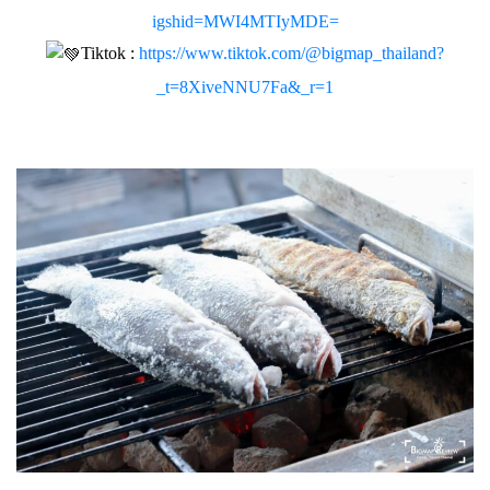
igshid=MWI4MTIyMDE=
Tiktok :
https://www.tiktok.com/@bigmap_thailand?
_t=8XiveNNU7Fa&_r=1