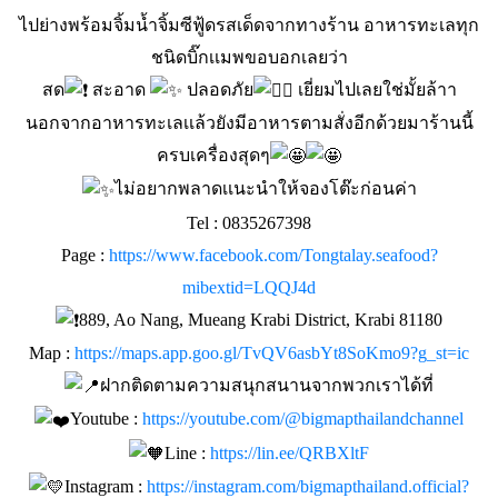
ไปย่างพร้อมจิ้มน้ำจิ้มซีฟู้ดรสเด็ดจากทางร้าน อาหารทะเลทุก
ชนิดบิ๊กเเมพขอบอกเลยว่า
สด
สะอาด
ปลอดภัย
เยี่ยมไปเลยใช่มั้ยล้าา
นอกจากอาหารทะเลเเล้วยังมีอาหารตามสั่งอีกด้วยมาร้านนี้
ครบเครื่องสุดๆ
ไม่อยากพลาดเเนะนำให้จองโต๊ะก่อนค่า
Tel : 0835267398
Page :
https://www.facebook.com/Tongtalay.seafood?
mibextid=LQQJ4d
889, Ao Nang, Mueang Krabi District, Krabi 81180
Map :
https://maps.app.goo.gl/TvQV6asbYt8SoKmo9?g_st=ic
ฝากติดตามความสนุกสนานจากพวกเราได้ที่
Youtube :
https://youtube.com/@bigmapthailandchannel
Line :
https://lin.ee/QRBXltF
Instagram :
https://instagram.com/bigmapthailand.official?