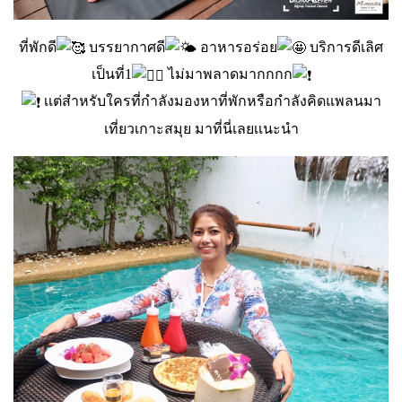
ที่พักดี
บรรยากาศดี
อาหารอร่อย
บริการดีเลิศ
เป็นที่1
ไม่มาพลาดมากกกก
เเต่สำหรับใครที่กำลังมองหาที่พักหรือกำลังคิดแพลนมา
เที่ยวเกาะสมุย มาที่นี่เลยเเนะนำ