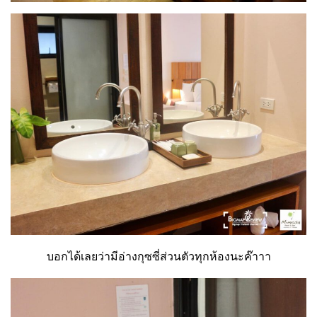
บอกได้เลยว่ามีอ่างกุซซี่ส่วนตัวทุกห้องนะค๊าาา