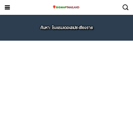
ค้นหา: โรงแรมเดอะสเปซ-เชียงราย