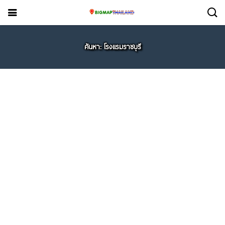
ค้นหา: โรงแรมราชบุรี