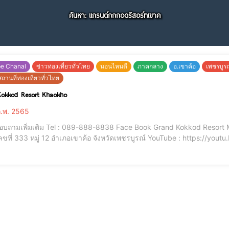
ค้นหา: แกรนด์กกกอดรีสอร์ทเขาค
be Chanal
ข่าวท่องเที่ยวทั่วไทย
นอนไหนดี
ภาคกลาง
อ.เขาค้อ
เพชรบูร
ถานที่ท่องเที่ยวทั่วไทย
okkod Resort Khaokho
.พ. 2565
่มเติม Tel : 089-888-8838 Face Book Grand Kokkod Resort Map : https://goo.gl/maps/5LPvjwnaWSGCeMST9
ี่ 333 หมู่ 12 อำเภอเขาค้อ จังหวัดเพชรบูรณ์ YouTube : https://youtu.be/Mw3Evbs7FEg แกรนด์ กกก
ราคาห้องพักเพียงหลักพัน และที่สำคัญเดินทางไปยังสถานที่ท่องเที่ยวในเขาค้อได้สะดวกยิ่งไปอีก ห้องพักสวยหรูระดับ