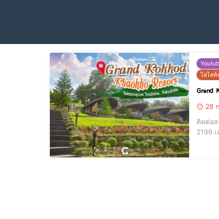
Youtu
ไฮไลท์ส
Grand K
28 ก
ติดต่อสอบถามเพิ
2196 เลขท
ภูเขาสวยระดับล้าน ใน
5