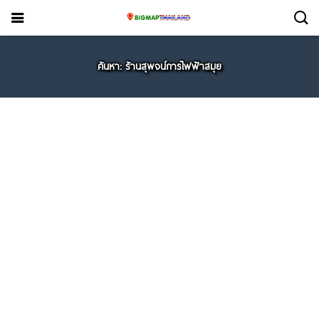
ค้นหา: ร้านสุพจน์การไฟฟ้าสมุย