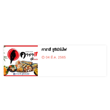
คาราสึ ซูชิเบิร์นไฟ
04 มี.ค. 2565