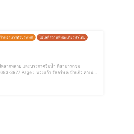
้านอาหารทั่วประเทศ
ไฮไลท์สถานที่ท่องเที่ยวทั่วไทย