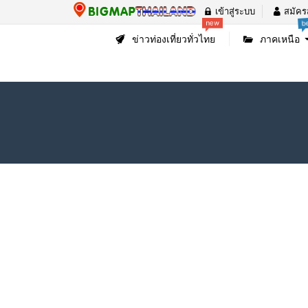
เข้าสู่ระบบ
สมัคร
b
new
ข่าวท่องเที่ยวทั่วไทย
ภาคเหนือ